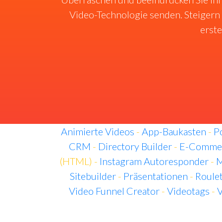
Video-Technologie senden. Steigern 
erste
Animierte Videos
-
App-Baukasten
-
P
CRM
-
Directory Builder
-
E-Commer
(HTML) -
Instagram Autoresponder
-
M
Sitebuilder
-
Präsentationen
-
Roule
Video Funnel Creator
-
Videotags
-
V