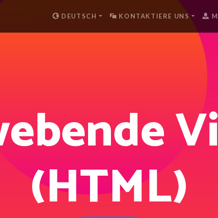
DEUTSCH
KONTAKTIERE UNS
M
ebende V
(HTML)