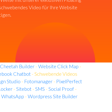
n schwebendes Video für Ihre Website
tigen.
Cheetah Builder
-
Website Click Map
-
ebook Chatbot
- Schwebende Videos
gn Studio
-
Fotomanager
-
PixelPerfect
Locker
-
Sitebot
-
SMS
-
Social Proof
-
-
WhatsApp
-
Wordpress Site Builder