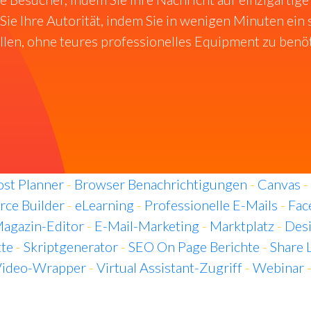
Sie Ihre Autorität, indem Sie in wenigen Minuten ei
llen, ohne teures professionelles Equipment zu benö
ost Planner
-
Browser Benachrichtigungen
-
Canvas
-
ce Builder
-
eLearning
-
Professionelle E-Mails
-
Fac
agazin-Editor
-
E-Mail-Marketing
-
Marktplatz
-
Desi
tte
-
Skriptgenerator
-
SEO On Page Berichte
-
Share 
ideo-Wrapper
-
Virtual Assistant-Zugriff
-
Webinar