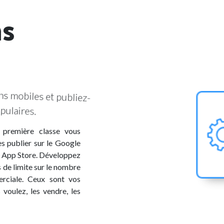
ns
biles et publiez-
ires.
e première classe vous
es publier sur le Google
n App Store. Développez
 de limite sur le nombre
erciale. Ceux sont vos
 voulez, les vendre, les