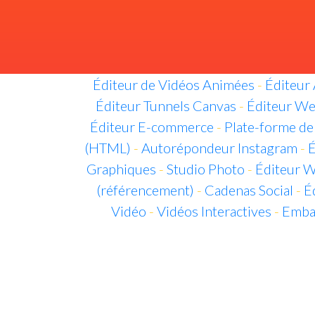
Éditeur de Vidéos Animées
-
Éditeur 
Éditeur Tunnels Canvas
-
Éditeur We
Éditeur E-commerce
-
Plate-forme de
(HTML)
-
Autorépondeur Instagram
-
É
Graphiques
-
Studio Photo
-
Éditeur W
(référencement)
-
Cadenas Social
-
É
Vidéo
-
Vidéos Interactives
-
Embal