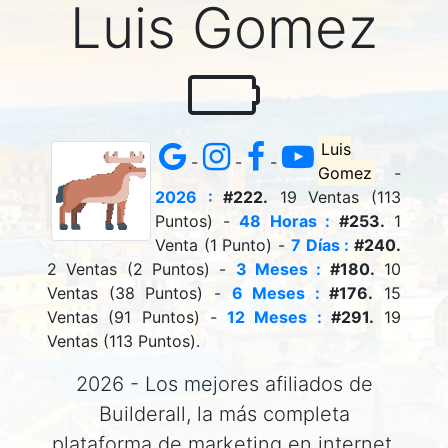
Luis Gomez
Luis
-
-
-
Gomez
-
2026 :
#222.
19 Ventas (113
Puntos) -
48 Horas :
#253.
1
Venta (1 Punto) -
7 Días :
#240.
2 Ventas (2 Puntos) -
3 Meses :
#180.
10
Ventas (38 Puntos) -
6 Meses :
#176.
15
Ventas (91 Puntos) -
12 Meses :
#291.
19
Ventas (113 Puntos).
2026 - Los mejores afiliados de
Builderall, la más completa
plataforma de marketing en internet.