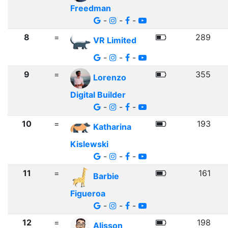
Freedman
-
-
-
8
=
289
VR Limited
-
-
-
9
=
355
Lorenzo
Digital Builder
-
-
-
10
=
193
Katharina
Kislewski
-
-
-
11
=
161
Barbie
Figueroa
-
-
-
12
=
198
Alisson