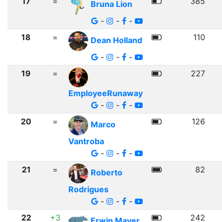
17
=
385
Bruna Lion
-
-
-
18
=
110
Dean Holland
-
-
-
19
=
227
EmployeeRunaway
-
-
-
20
=
126
Marco
Vantroba
-
-
-
21
=
82
Roberto
Rodrigues
-
-
-
22
+3
242
Erwin Mayer