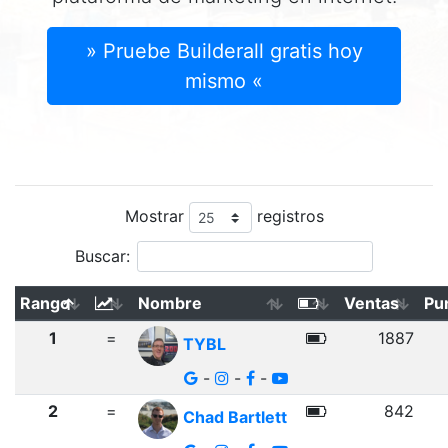
» Pruebe Builderall gratis hoy
mismo «
Mostrar
registros
Buscar:
Rango
Nombre
Ventas
Pu
1
=
1887
TYBL
-
-
-
2
=
842
Chad Bartlett