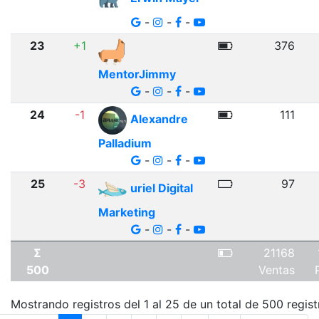
-
-
-
23
+1
376
MentorJimmy
-
-
-
24
-1
111
Alexandre
Palladium
-
-
-
25
-3
97
uriel Digital
Marketing
-
-
-
Σ
21168
500
Ventas
Mostrando registros del 1 al 25 de un total de 500 regist