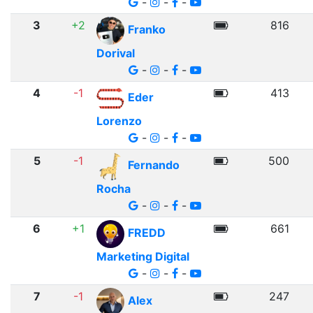
-
-
-
3
+2
816
Franko
Dorival
-
-
-
4
-1
413
Eder
Lorenzo
-
-
-
5
-1
500
Fernando
Rocha
-
-
-
6
+1
661
FREDD
Marketing Digital
-
-
-
7
-1
247
Alex