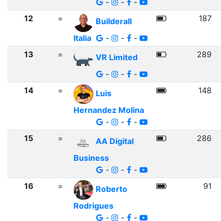
-
-
-
12
=
187
Builderall
Italia
-
-
-
13
=
289
VR Limited
-
-
-
14
=
148
Luis
Hernandez Molina
-
-
-
15
=
286
AA Digital
Business
-
-
-
16
=
91
Roberto
Rodrigues
-
-
-