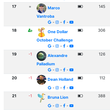
17
=
145
Marco
Vantroba
-
-
-
18
306
One Dollar
October Challenge
-
-
-
19
-1
126
Alexandre
Palladium
-
-
-
20
-1
112
Dean Holland
-
-
-
21
-1
388
Bruna Lion
-
-
-