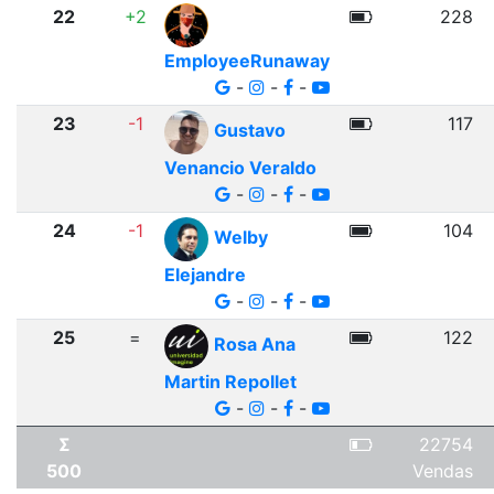
22
+2
228
EmployeeRunaway
-
-
-
23
-1
117
Gustavo
Venancio Veraldo
-
-
-
24
-1
104
Welby
Elejandre
-
-
-
25
=
122
Rosa Ana
Martin Repollet
-
-
-
Σ
22754
500
Vendas