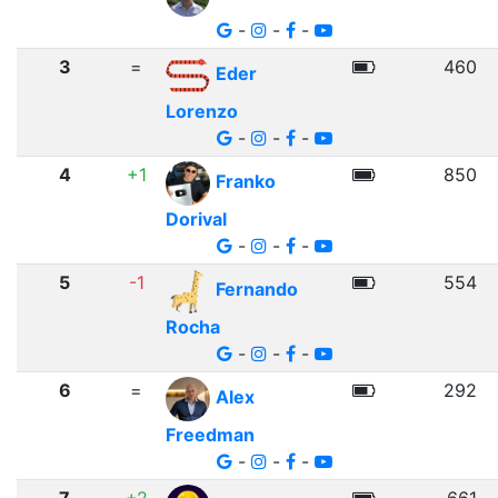
-
-
-
3
=
460
Eder
Lorenzo
-
-
-
4
+1
850
Franko
Dorival
-
-
-
5
-1
554
Fernando
Rocha
-
-
-
6
=
292
Alex
Freedman
-
-
-