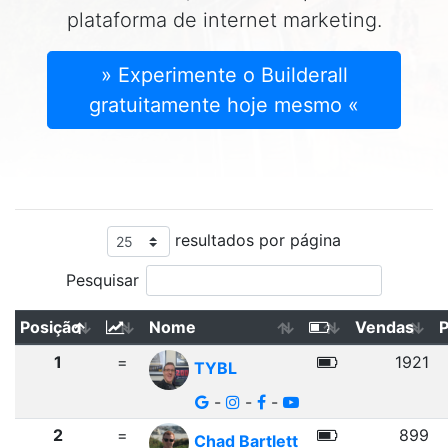
plataforma de internet marketing.
» Experimente o Builderall
gratuitamente hoje mesmo «
resultados por página
Pesquisar
Posição
Nome
Vendas
1
=
1921
TYBL
-
-
-
2
=
899
Chad Bartlett