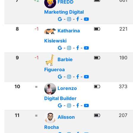
7
+2
661
FREDD
Marketing Digital
-
-
-
8
-1
221
Katharina
Kislewski
-
-
-
9
-1
190
Barbie
Figueroa
-
-
-
10
=
373
Lorenzo
Digital Builder
-
-
-
11
=
207
Alisson
Rocha