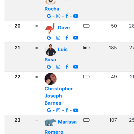
Rocha
-
-
-
20
=
50
2
Dave
-
-
-
21
=
185
2
Luis
Sosa
-
-
-
22
=
49
2
Christopher
Joseph
Barnes
-
-
-
23
=
107
2
Marissa
Romero