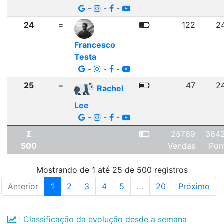
-
-
-
24
=
122
2
Francesco
Testa
-
-
-
25
=
47
2
Rachel
Lee
-
-
-
Σ
25769
364
500
Vendas
Pon
Mostrando de 1 até 25 de 500 registros
Anterior
1
2
3
4
5
…
20
Próximo
: Classificação da evolução desde a semana