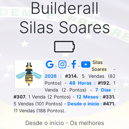
Builderall
Silas Soares
Silas
-
-
-
Soares
-
2026 :
#314.
5 Vendas (82
Pontos) -
48 Horas :
#192.
1
Venda (2 Pontos) -
7 Dias :
#307.
1 Venda (2 Pontos) -
12 Meses :
#331.
5 Vendas (101 Pontos) -
Desde o início :
#471.
11 Vendas (188 Pontos).
Desde o início - Os melhores