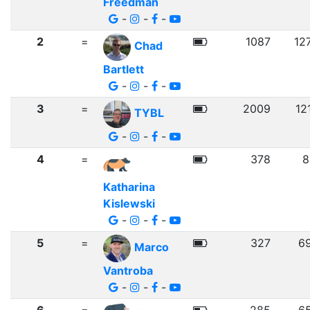
Freedman
-
-
-
2
=
1087
12
Chad
Bartlett
-
-
-
3
=
2009
12
TYBL
-
-
-
4
=
378
8
Katharina
Kislewski
-
-
-
5
=
327
6
Marco
Vantroba
-
-
-