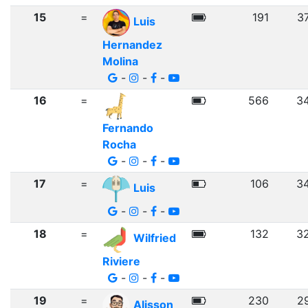
15
=
191
3
Luis
Hernandez
Molina
-
-
-
16
=
566
3
Fernando
Rocha
-
-
-
17
=
106
3
Luis
-
-
-
18
=
132
3
Wilfried
Riviere
-
-
-
19
=
230
2
Alisson