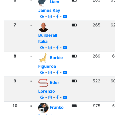
6
=
285
6
Liam
James Kay
-
-
-
7
=
265
6
Builderall
Italia
-
-
-
8
=
269
6
Barbie
Figueroa
-
-
-
9
=
522
6
Eder
Lorenzo
-
-
-
10
=
975
5
Franko