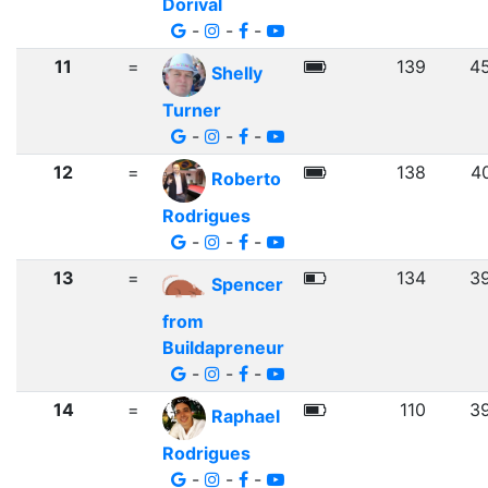
Dorival
-
-
-
11
=
139
4
Shelly
Turner
-
-
-
12
=
138
4
Roberto
Rodrigues
-
-
-
13
=
134
3
Spencer
from
Buildapreneur
-
-
-
14
=
110
3
Raphael
Rodrigues
-
-
-