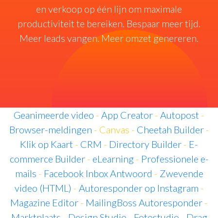
en verkoop op één lijn om maximale
productiviteit te bereiken. Bespaar meer tijd.
Meer leads vangen. Meer omzet genereren.
Geanimeerde video
-
App Creator
-
Autopost
-
Browser-meldingen
- Canvas -
Cheetah Builder
-
Klik op Kaart
-
CRM
-
Directory Builder
-
E-
commerce Builder
-
eLearning
-
Professionele e-
mails
-
Facebook Inbox Antwoord
-
Zwevende
video (HTML)
-
Autoresponder op Instagram
-
Magazine Editor
-
MailingBoss Autoresponder
-
Marktplaats
-
Design Studio
-
Fotostudio
-
Drag