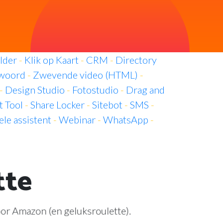
lder
-
Klik op Kaart
-
CRM
-
Directory
twoord
-
Zwevende video (HTML)
-
-
Design Studio
-
Fotostudio
-
Drag and
 Tool
-
Share Locker
-
Sitebot
-
SMS
-
ele assistent
-
Webinar
-
WhatsApp
-
tte
or Amazon (en geluksroulette).