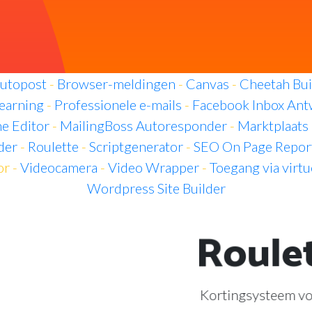
utopost
-
Browser-meldingen
-
Canvas
-
Cheetah Bui
earning
-
Professionele e-mails
-
Facebook Inbox An
e Editor
-
MailingBoss Autoresponder
-
Marktplaats
der
-
Roulette
-
Scriptgenerator
-
SEO On Page Report
or -
Videocamera
-
Video Wrapper
-
Toegang via virtu
Wordpress Site Builder
Roule
Kortingsysteem vo