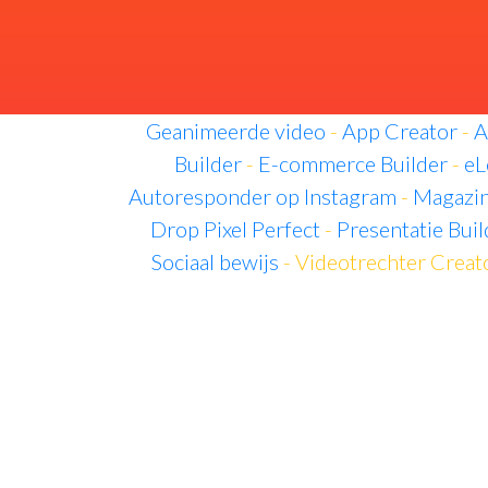
Geanimeerde video
-
App Creator
-
A
Builder
-
E-commerce Builder
-
eL
Autoresponder op Instagram
-
Magazin
Drop Pixel Perfect
-
Presentatie Buil
Sociaal bewijs
- Videotrechter Creat