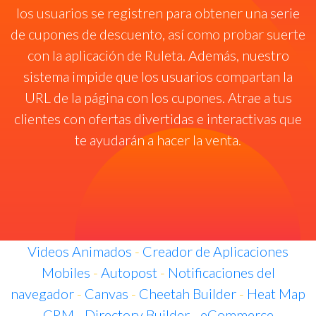
los usuarios se registren para obtener una serie
de cupones de descuento, así como probar suerte
con la aplicación de Ruleta. Además, nuestro
sistema impide que los usuarios compartan la
URL de la página con los cupones. Atrae a tus
clientes con ofertas divertidas e interactivas que
te ayudarán a hacer la venta.
Videos Animados
-
Creador de Aplicaciones
Mobiles
-
Autopost
-
Notificaciones del
navegador
-
Canvas
-
Cheetah Builder
-
Heat Map
-
CRM
-
Directory Builder
-
eCommerce
-