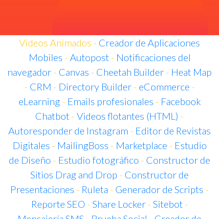
Videos Animados -
Creador de Aplicaciones
Mobiles
-
Autopost
-
Notificaciones del
navegador
-
Canvas
-
Cheetah Builder
-
Heat Map
-
CRM
-
Directory Builder
-
eCommerce
-
eLearning
-
Emails profesionales
-
Facebook
Chatbot
-
Videos flotantes (HTML)
-
Autoresponder de Instagram
-
Editor de Revistas
Digitales
-
MailingBoss
-
Marketplace
-
Estudio
de Diseño
-
Estudio fotográfico
-
Constructor de
Sitios Drag and Drop
-
Constructor de
Presentaciones
-
Ruleta
-
Generador de Scripts
-
Reporte SEO
-
Share Locker
-
Sitebot
-
Mensajería SMS
-
Prueba Social
-
Creador de