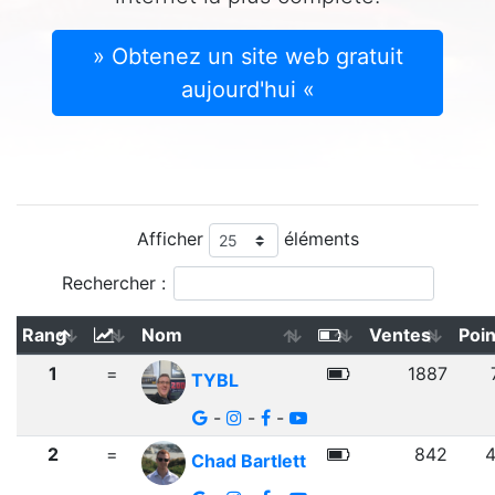
» Obtenez un site web gratuit
aujourd'hui «
Afficher
éléments
Rechercher :
Rang
Nom
Ventes
Poin
1
=
1887
TYBL
-
-
-
2
=
842
Chad Bartlett