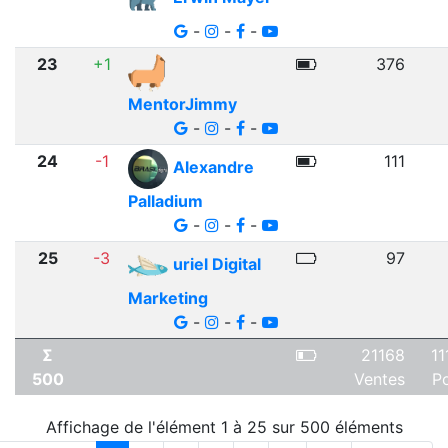
-
-
-
23
+1
376
MentorJimmy
-
-
-
24
-1
111
Alexandre
Palladium
-
-
-
25
-3
97
uriel Digital
Marketing
-
-
-
Σ
21168
11
500
Ventes
Po
Affichage de l'élément 1 à 25 sur 500 éléments