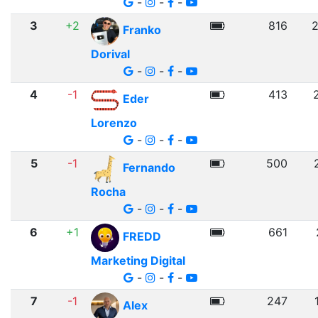
-
-
-
3
+2
816
Franko
Dorival
-
-
-
4
-1
413
Eder
Lorenzo
-
-
-
5
-1
500
Fernando
Rocha
-
-
-
6
+1
661
FREDD
Marketing Digital
-
-
-
7
-1
247
Alex