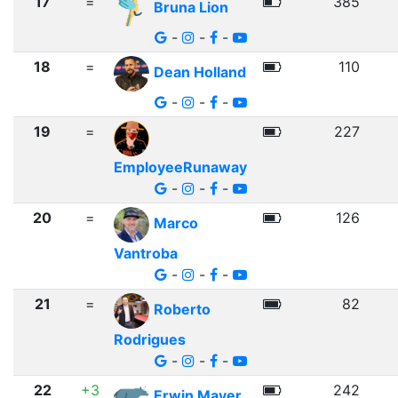
17
=
385
Bruna Lion
-
-
-
18
=
110
Dean Holland
-
-
-
19
=
227
EmployeeRunaway
-
-
-
20
=
126
Marco
Vantroba
-
-
-
21
=
82
Roberto
Rodrigues
-
-
-
22
+3
242
Erwin Mayer