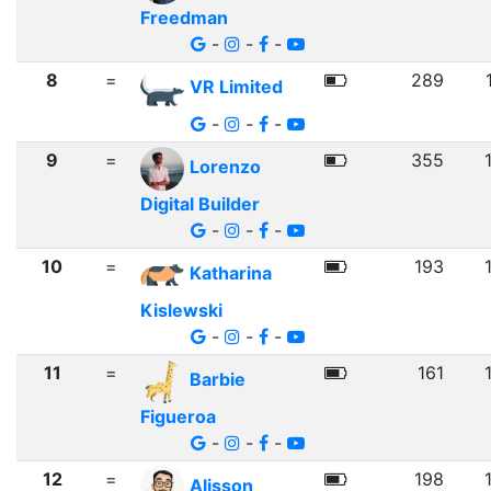
Freedman
-
-
-
8
=
289
VR Limited
-
-
-
9
=
355
Lorenzo
Digital Builder
-
-
-
10
=
193
Katharina
Kislewski
-
-
-
11
=
161
Barbie
Figueroa
-
-
-
12
=
198
Alisson