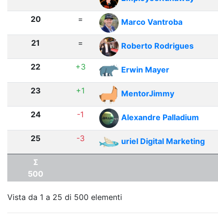
20
=
Marco Vantroba
21
=
Roberto Rodrigues
22
+3
Erwin Mayer
23
+1
MentorJimmy
24
-1
Alexandre Palladium
25
-3
uriel Digital Marketing
Σ
500
Vista da 1 a 25 di 500 elementi