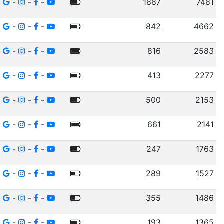
-
-
-
1887
7481
-
-
-
842
4662
-
-
-
816
2583
-
-
-
413
2277
-
-
-
500
2153
-
-
-
661
2141
-
-
-
247
1763
-
-
-
289
1527
-
-
-
355
1486
-
-
-
193
1365