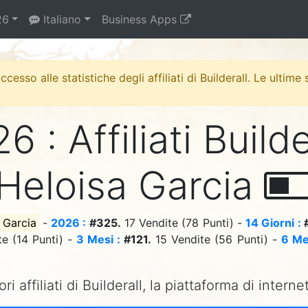
26
Italiano
Business Apps
esso alle statistiche degli affiliati di Builderall. Le ultime
6 : Affiliati Builde
Heloisa Garcia
 Garcia
-
2026 :
#325.
17 Vendite (78 Punti) -
14 Giorni :
#
te (14 Punti) -
3 Mesi :
#121.
15 Vendite (56 Punti) -
6 Me
ori affiliati di Builderall, la piattaforma di inter