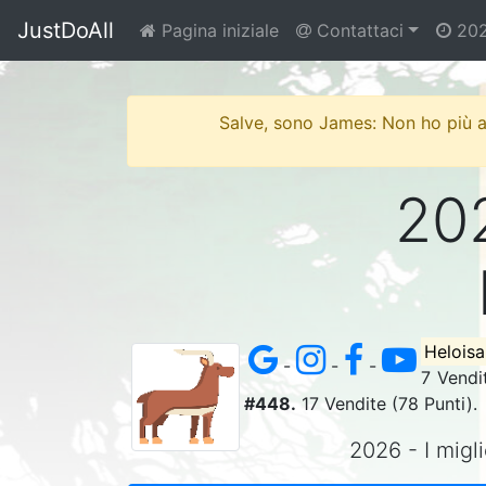
JustDoAll
Pagina iniziale
Contattaci
20
Salve, sono James: Non ho più acc
202
Heloisa
-
-
-
7 Vendi
#448.
17 Vendite (78 Punti).
2026 - I migli