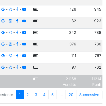
-
-
-
126
945
-
-
-
82
923
-
-
-
242
788
-
-
-
376
780
-
-
-
111
767
-
-
-
97
762
21168
111214
Vendite
Punti
cedente
1
2
3
4
5
…
20
Successivo