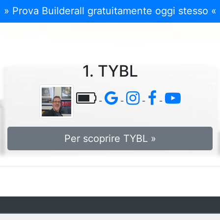
» Prova Builderall gratuitamente oggi stesso «
1. TYBL
-
-
-
-
Per scoprire TYBL »