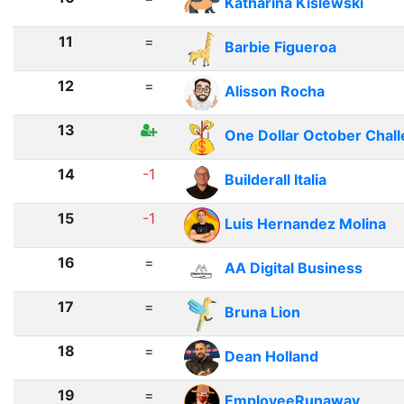
Katharina Kislewski
11
=
Barbie Figueroa
12
=
Alisson Rocha
13
One Dollar October Chal
14
-1
Builderall Italia
15
-1
Luis Hernandez Molina
16
=
AA Digital Business
17
=
Bruna Lion
18
=
Dean Holland
19
=
EmployeeRunaway