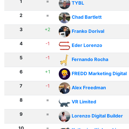
1
=
TYBL
2
=
Chad Bartlett
3
+2
Franko Dorival
4
-1
Eder Lorenzo
5
-1
Fernando Rocha
6
+1
FREDD Marketing Digital
7
-1
Alex Freedman
8
=
VR Limited
9
=
Lorenzo Digital Builder
10
=