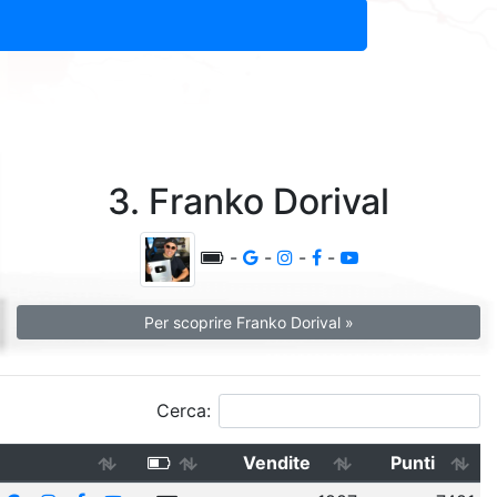
3. Franko Dorival
-
-
-
-
Per scoprire Franko Dorival »
Cerca:
Vendite
Punti