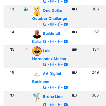
-
-
-
13
306
One Dollar
October Challenge
-
-
-
14
-1
167
Builderall
Italia
-
-
-
15
-1
134
Luis
Hernandez Molina
-
-
-
16
=
249
AA Digital
Business
-
-
-
17
=
385
Bruna Lion
-
-
-