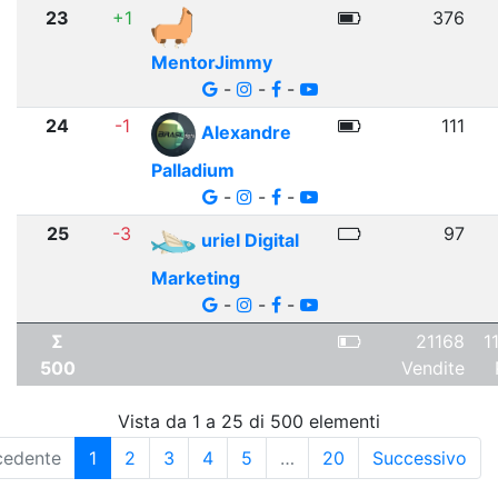
23
+1
376
MentorJimmy
-
-
-
24
-1
111
Alexandre
Palladium
-
-
-
25
-3
97
uriel Digital
Marketing
-
-
-
Σ
21168
1
500
Vendite
Vista da 1 a 25 di 500 elementi
cedente
1
2
3
4
5
…
20
Successivo