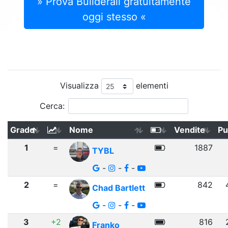
» Prova Builderall gratuitamente
oggi stesso «
Visualizza
elementi
Cerca:
Grado
Nome
Vendite
Pu
1
=
1887
TYBL
-
-
-
2
=
842
Chad Bartlett
-
-
-
3
+2
816
Franko