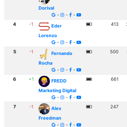
Dorival
-
-
-
4
-1
413
Eder
Lorenzo
-
-
-
5
-1
500
Fernando
Rocha
-
-
-
6
+1
661
FREDD
Marketing Digital
-
-
-
7
-1
247
Alex
Freedman
-
-
-