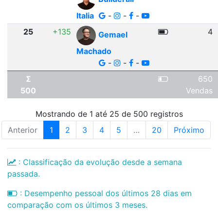
Italia
-
-
-
25
+135
4
Gemael
Machado
-
-
-
Σ
650
500
Vendas
Mostrando de 1 até 25 de 500 registros
Anterior
1
2
3
4
5
…
20
Próximo
: Classificação da evolução desde a semana
passada.
: Desempenho pessoal dos últimos 28 dias em
comparação com os últimos 3 meses.