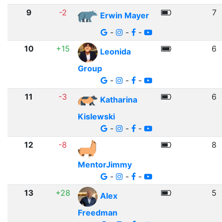
9
-2
7
Erwin Mayer
-
-
-
10
+15
6
Leonida
Group
-
-
-
11
-3
6
Katharina
Kislewski
-
-
-
12
-8
8
MentorJimmy
-
-
-
13
+28
5
Alex
Freedman