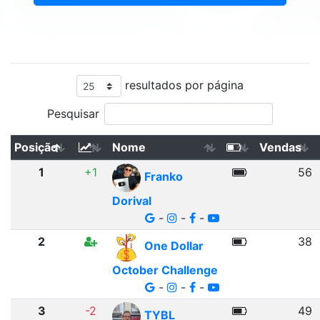
resultados por página
Pesquisar
Posição
Nome
Vendas
1
+1
56
Franko
Dorival
-
-
-
2
38
One Dollar
October Challenge
-
-
-
3
-2
49
TYBL