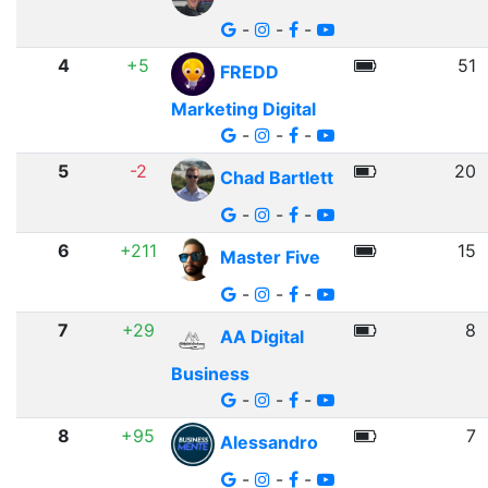
-
-
-
4
+5
51
FREDD
Marketing Digital
-
-
-
5
-2
20
Chad Bartlett
-
-
-
6
+211
15
Master Five
-
-
-
7
+29
8
AA Digital
Business
-
-
-
8
+95
7
Alessandro
-
-
-