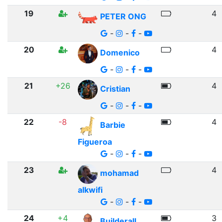
19
4
PETER ONG
-
-
-
20
4
Domenico
-
-
-
21
+26
4
Cristian
-
-
-
22
-8
4
Barbie
Figueroa
-
-
-
23
4
mohamad
alkwifi
-
-
-
24
+4
3
Builderall