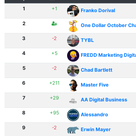
1
+1
Franko Dorival
2
One Dollar October Ch
3
-2
TYBL
4
+5
FREDD Marketing Digit
5
-2
Chad Bartlett
6
+211
Master Five
7
+29
AA Digital Business
8
+95
Alessandro
9
-2
Erwin Mayer