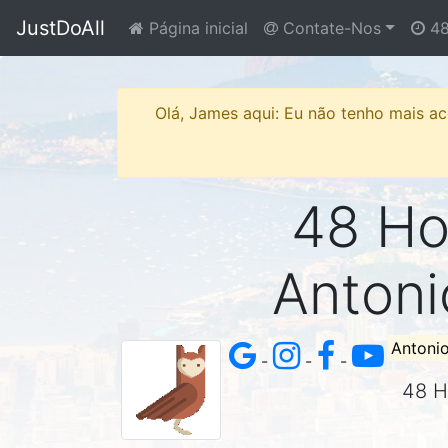
JustDoAll
Página inicial
Contate-Nos
48
Olá, James aqui: Eu não tenho mais ace
48 Hor
Antoni
Antonio
-
-
-
48 H