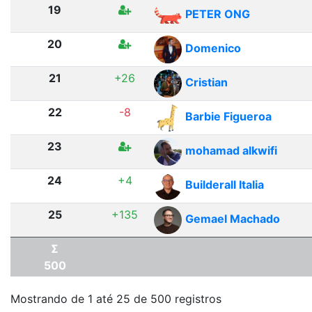
19
PETER ONG
20
Domenico
21
+26
Cristian
22
-8
Barbie Figueroa
23
mohamad alkwifi
24
+4
Builderall Italia
25
+135
Gemael Machado
Σ
500
Mostrando de 1 até 25 de 500 registros