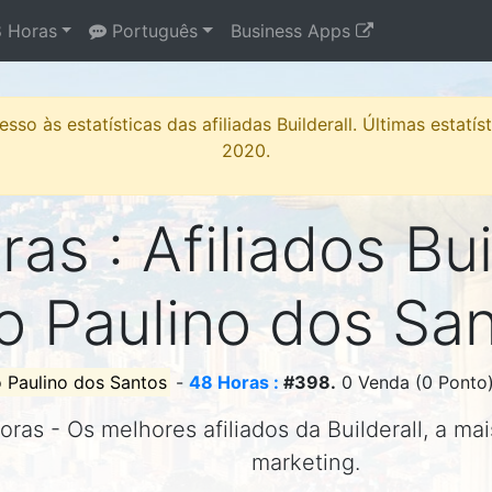
 Horas
Português
Business Apps
sso às estatísticas das afiliadas Builderall. Últimas estatí
2020.
as : Afiliados Bui
o Paulino dos Sa
 Paulino dos Santos
-
48 Horas :
#398.
0 Venda (0 Ponto)
oras - Os melhores afiliados da Builderall, a ma
marketing.