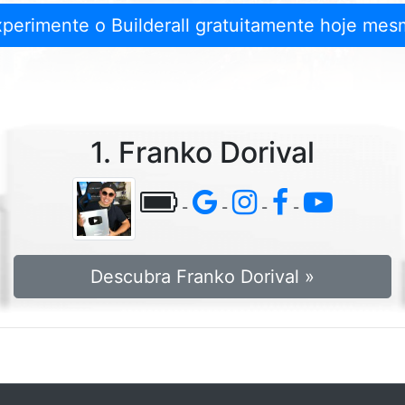
xperimente o Builderall gratuitamente hoje mes
1. Franko Dorival
-
-
-
-
Descubra Franko Dorival »