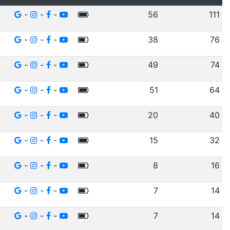
-
-
-
56
111
-
-
-
38
76
-
-
-
49
74
-
-
-
51
64
-
-
-
20
40
-
-
-
15
32
-
-
-
8
16
-
-
-
7
14
-
-
-
7
14