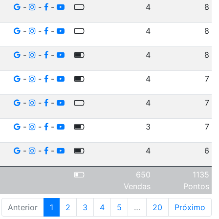
-
-
-
4
8
-
-
-
4
8
-
-
-
4
8
-
-
-
4
7
-
-
-
4
7
-
-
-
3
7
-
-
-
4
6
650
1135
Vendas
Pontos
Anterior
1
2
3
4
5
…
20
Próximo