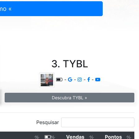
mo «
3. TYBL
-
-
-
-
Descubra TYBL »
Pesquisar
Vendas
Pontos