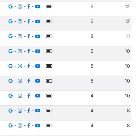
-
-
-
6
12
-
-
-
6
12
-
-
-
8
11
-
-
-
5
10
-
-
-
5
10
-
-
-
5
10
-
-
-
4
10
-
-
-
4
8
-
-
-
4
8