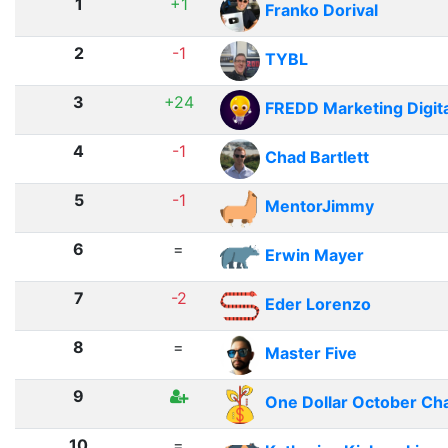
1
+1
Franko Dorival
2
-1
TYBL
3
+24
FREDD Marketing Digita
4
-1
Chad Bartlett
5
-1
MentorJimmy
6
=
Erwin Mayer
7
-2
Eder Lorenzo
8
=
Master Five
9
One Dollar October Ch
10
=