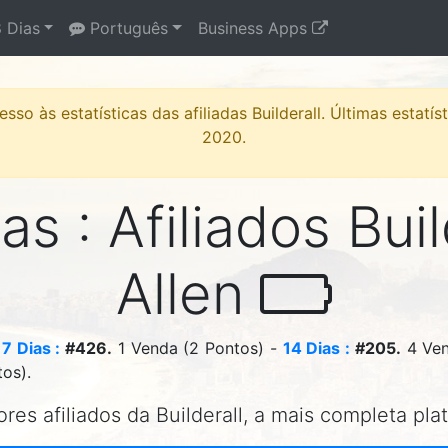
 Dias
Português
Business Apps
sso às estatísticas das afiliadas Builderall. Últimas estatí
2020.
as : Afiliados Buil
Allen
-
7 Dias :
#426.
1 Venda (2 Pontos) -
14 Dias :
#205.
4 Ven
tos).
res afiliados da Builderall, a mais completa pla