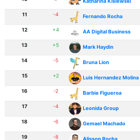
Katharina Kislewski
11
-4
Fernando Rocha
12
+4
AA Digital Business
13
+5
Mark Haydin
14
-5
Bruna Lion
15
+2
Luis Hernandez Molina
16
-2
Barbie Figueroa
17
-4
Leonida Group
18
-6
Gemael Machado
19
-8
Alisson Rocha