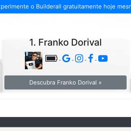
xperimente o Builderall gratuitamente hoje mes
1. Franko Dorival
-
-
-
-
Descubra Franko Dorival »