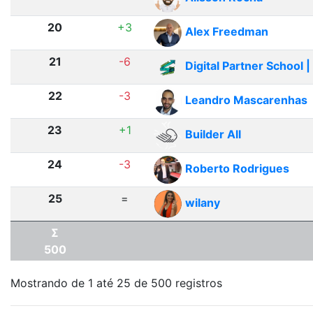
20
+3
Alex Freedman
21
-6
Digital Partner School 
22
-3
Leandro Mascarenhas
23
+1
Builder All
24
-3
Roberto Rodrigues
25
=
wilany
Σ
500
Mostrando de 1 até 25 de 500 registros