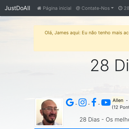
JustDoAll
Página inicial
Contate-Nos
28
Olá, James aqui: Eu não tenho mais ace
28 Di
Allen
-
-
-
(12 Pon
28 Dias - Os melho