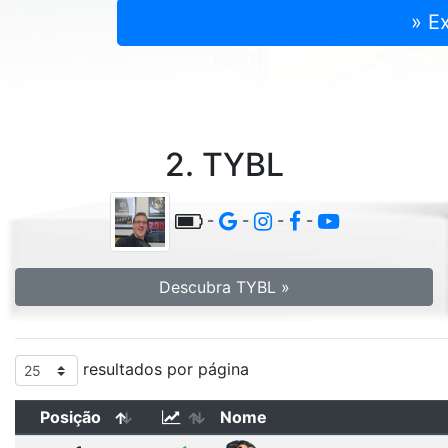
» E
2. TYBL
-
-
-
-
Descubra TYBL »
resultados por página
Posição
Nome