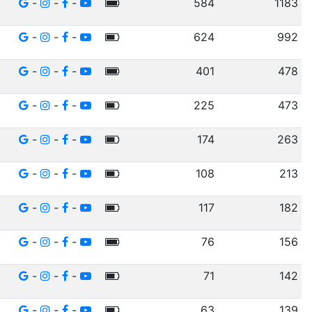
-
-
-
584
1183
-
-
-
624
992
-
-
-
401
478
-
-
-
225
473
-
-
-
174
263
-
-
-
108
213
-
-
-
117
182
-
-
-
76
156
-
-
-
71
142
-
-
-
63
139