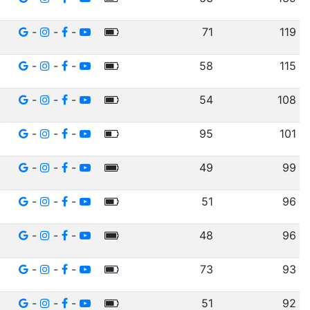
-
-
-
71
119
-
-
-
58
115
-
-
-
54
108
-
-
-
95
101
-
-
-
49
99
-
-
-
51
96
-
-
-
48
96
-
-
-
73
93
-
-
-
51
92