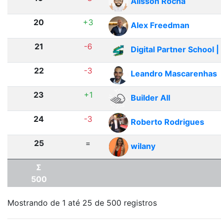
Alisson Rocha
20
+3
Alex Freedman
21
-6
Digital Partner School 
22
-3
Leandro Mascarenhas
23
+1
Builder All
24
-3
Roberto Rodrigues
25
=
wilany
Σ
500
Mostrando de 1 até 25 de 500 registros