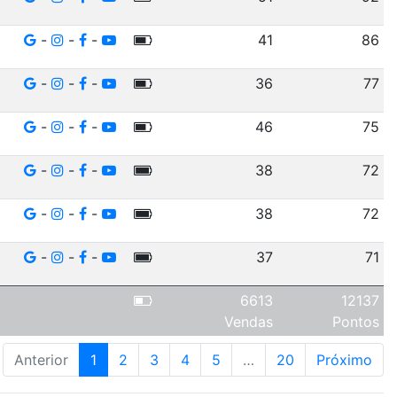
-
-
-
41
86
-
-
-
36
77
-
-
-
46
75
-
-
-
38
72
-
-
-
38
72
-
-
-
37
71
6613
12137
Vendas
Pontos
Anterior
1
2
3
4
5
…
20
Próximo