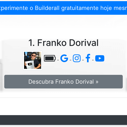
xperimente o Builderall gratuitamente hoje mes
1. Franko Dorival
-
-
-
-
Descubra Franko Dorival »