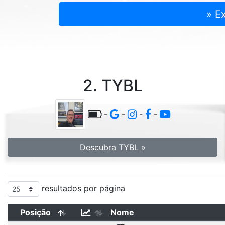
» E
2. TYBL
-
-
-
-
Descubra TYBL »
resultados por página
Posição
Nome