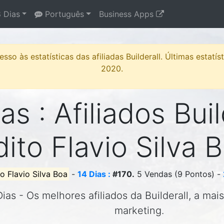
 Dias
Português
Business Apps
sso às estatísticas das afiliadas Builderall. Últimas estatí
2020.
as : Afiliados Buil
ito Flavio Silva 
o Flavio Silva Boa
-
14 Dias :
#170.
5 Vendas (9 Pontos) -
ias - Os melhores afiliados da Builderall, a ma
marketing.