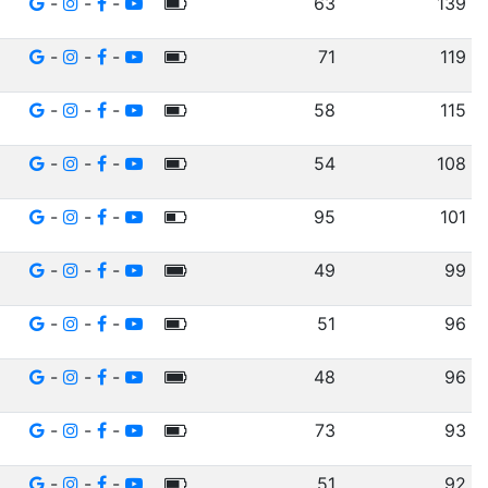
-
-
-
63
139
-
-
-
71
119
-
-
-
58
115
-
-
-
54
108
-
-
-
95
101
-
-
-
49
99
-
-
-
51
96
-
-
-
48
96
-
-
-
73
93
-
-
-
51
92