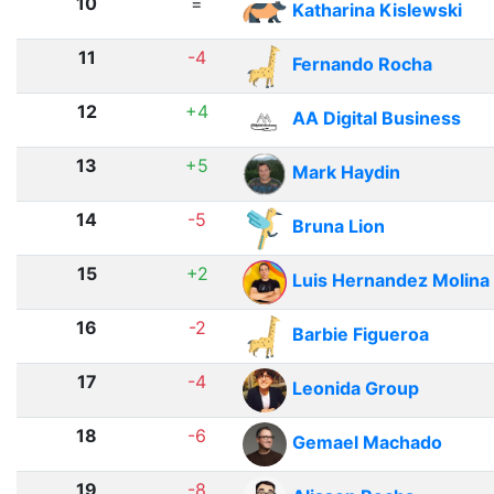
10
=
Katharina Kislewski
11
-4
Fernando Rocha
12
+4
AA Digital Business
13
+5
Mark Haydin
14
-5
Bruna Lion
15
+2
Luis Hernandez Molina
16
-2
Barbie Figueroa
17
-4
Leonida Group
18
-6
Gemael Machado
19
-8