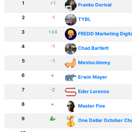
1
+1
Franko Dorival
2
-1
TYBL
3
+24
FREDD Marketing Digita
4
-1
Chad Bartlett
5
-1
MentorJimmy
6
=
Erwin Mayer
7
-2
Eder Lorenzo
8
=
Master Five
9
One Dollar October Ch