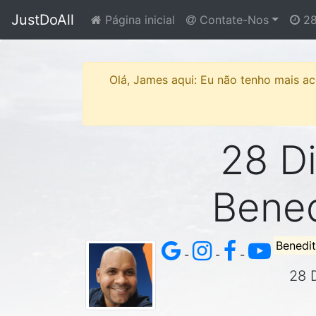
JustDoAll
Página inicial
Contate-Nos
28
Olá, James aqui: Eu não tenho mais ace
28 Di
Bened
Benedit
-
-
-
28 D