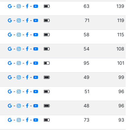
-
-
-
63
139
-
-
-
71
119
-
-
-
58
115
-
-
-
54
108
-
-
-
95
101
-
-
-
49
99
-
-
-
51
96
-
-
-
48
96
-
-
-
73
93