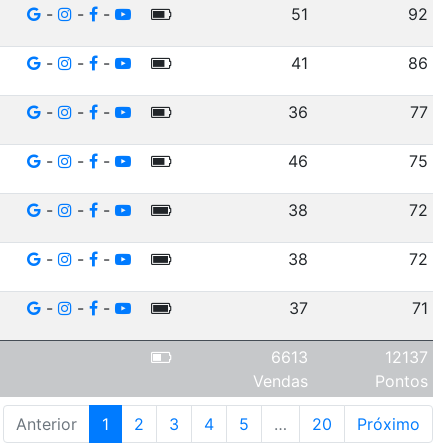
-
-
-
51
92
-
-
-
41
86
-
-
-
36
77
-
-
-
46
75
-
-
-
38
72
-
-
-
38
72
-
-
-
37
71
6613
12137
Vendas
Pontos
Anterior
1
2
3
4
5
…
20
Próximo