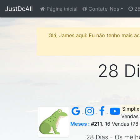
JustDoAll
Página inicial
Contate-Nos
28
Olá, James aqui: Eu não tenho mais ace
28 Di
Simplix
-
-
-
Vendas
Meses :
#211.
16 Vendas (78
28 Dias - Os melho