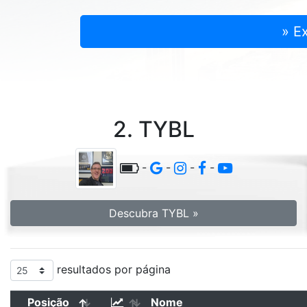
» E
2. TYBL
-
-
-
-
Descubra TYBL »
resultados por página
Posição
Nome