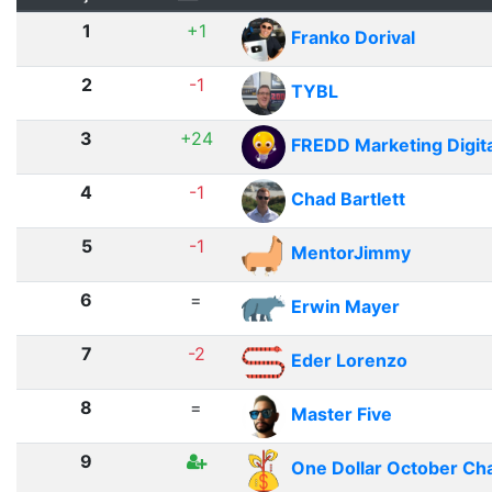
1
+1
Franko Dorival
2
-1
TYBL
3
+24
FREDD Marketing Digita
4
-1
Chad Bartlett
5
-1
MentorJimmy
6
=
Erwin Mayer
7
-2
Eder Lorenzo
8
=
Master Five
9
One Dollar October Ch