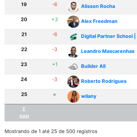
19
-8
Alisson Rocha
20
+3
Alex Freedman
21
-6
Digital Partner School 
22
-3
Leandro Mascarenhas
23
+1
Builder All
24
-3
Roberto Rodrigues
25
=
wilany
Σ
500
Mostrando de 1 até 25 de 500 registros