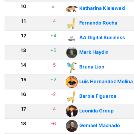
10
=
Katharina Kislewski
11
-4
Fernando Rocha
12
+4
AA Digital Business
13
+5
Mark Haydin
14
-5
Bruna Lion
15
+2
Luis Hernandez Molina
16
-2
Barbie Figueroa
17
-4
Leonida Group
18
-6
Gemael Machado