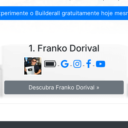
xperimente o Builderall gratuitamente hoje mes
1. Franko Dorival
-
-
-
-
Descubra Franko Dorival »