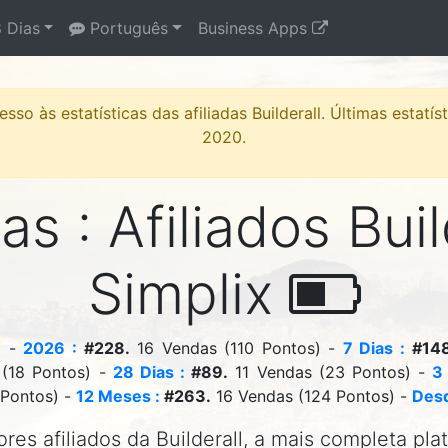
 Dias
Português
Business Apps
sso às estatísticas das afiliadas Builderall. Últimas estatí
2020.
as : Afiliados Buil
Simplix
-
2026 :
#228.
16 Vendas (110 Pontos) -
7 Dias :
#148
 (18 Pontos) -
28 Dias :
#89.
11 Vendas (23 Pontos) -
3
 Pontos) -
12 Meses :
#263.
16 Vendas (124 Pontos) -
Desd
res afiliados da Builderall, a mais completa pla