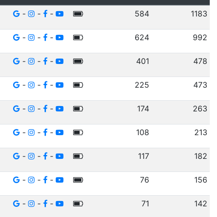
-
-
-
584
1183
-
-
-
624
992
-
-
-
401
478
-
-
-
225
473
-
-
-
174
263
-
-
-
108
213
-
-
-
117
182
-
-
-
76
156
-
-
-
71
142