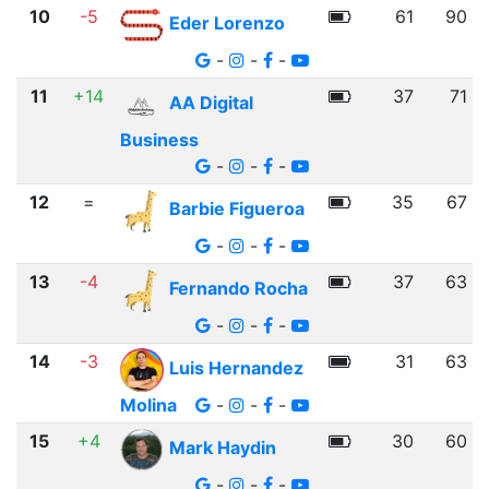
10
-5
61
90
Eder Lorenzo
-
-
-
11
+14
37
71
AA Digital
Business
-
-
-
12
=
35
67
Barbie Figueroa
-
-
-
13
-4
37
63
Fernando Rocha
-
-
-
14
-3
31
63
Luis Hernandez
Molina
-
-
-
15
+4
30
60
Mark Haydin
-
-
-