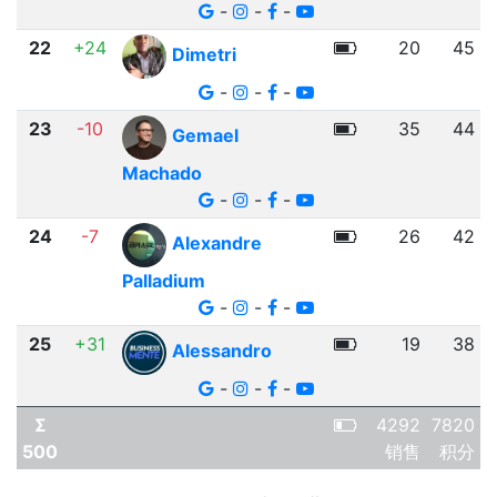
-
-
-
22
+24
20
45
Dimetri
-
-
-
23
-10
35
44
Gemael
Machado
-
-
-
24
-7
26
42
Alexandre
Palladium
-
-
-
25
+31
19
38
Alessandro
-
-
-
Σ
4292
7820
500
销售
积分