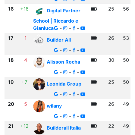
16
+16
25
56
Digital Partner
School | Riccardo e
Gianluca
-
-
-
17
-1
26
53
Builder All
-
-
-
18
-4
30
50
Alisson Rocha
-
-
-
19
+7
25
50
Leonida Group
-
-
-
20
-5
26
49
wilany
-
-
-
21
+12
22
49
Builderall Italia