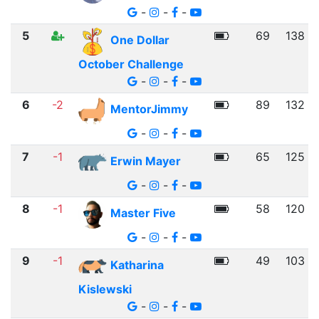
-
-
-
5
69
138
One Dollar
October Challenge
-
-
-
6
-2
89
132
MentorJimmy
-
-
-
7
-1
65
125
Erwin Mayer
-
-
-
8
-1
58
120
Master Five
-
-
-
9
-1
49
103
Katharina
Kislewski
-
-
-