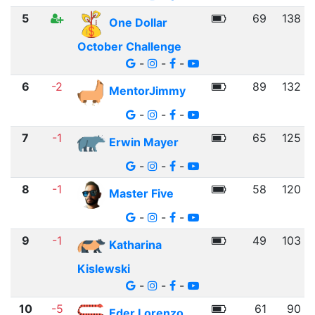
5
69
138
One Dollar
October Challenge
-
-
-
6
-2
89
132
MentorJimmy
-
-
-
7
-1
65
125
Erwin Mayer
-
-
-
8
-1
58
120
Master Five
-
-
-
9
-1
49
103
Katharina
Kislewski
-
-
-
10
-5
61
90
Eder Lorenzo