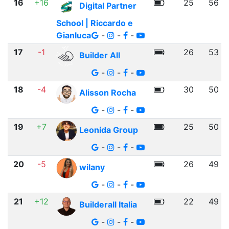
16
+16
25
56
Digital Partner
School | Riccardo e
Gianluca
-
-
-
17
-1
26
53
Builder All
-
-
-
18
-4
30
50
Alisson Rocha
-
-
-
19
+7
25
50
Leonida Group
-
-
-
20
-5
26
49
wilany
-
-
-
21
+12
22
49
Builderall Italia
-
-
-