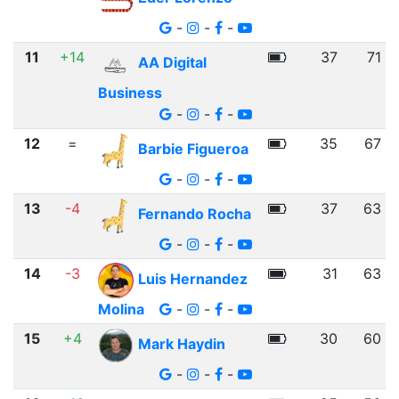
-
-
-
11
+14
37
71
AA Digital
Business
-
-
-
12
=
35
67
Barbie Figueroa
-
-
-
13
-4
37
63
Fernando Rocha
-
-
-
14
-3
31
63
Luis Hernandez
Molina
-
-
-
15
+4
30
60
Mark Haydin
-
-
-