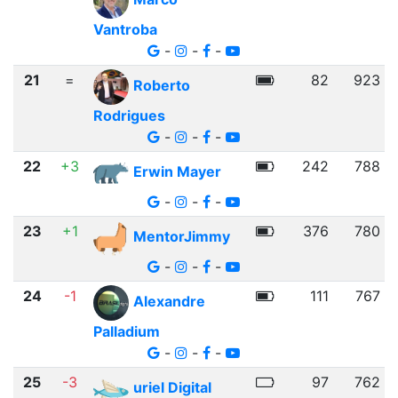
Vantroba
-
-
-
21
=
82
923
Roberto
Rodrigues
-
-
-
22
+3
242
788
Erwin Mayer
-
-
-
23
+1
376
780
MentorJimmy
-
-
-
24
-1
111
767
Alexandre
Palladium
-
-
-
25
-3
97
762
uriel Digital