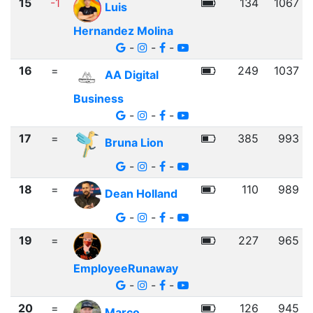
15
-1
134
1067
Luis
Hernandez Molina
-
-
-
16
=
249
1037
AA Digital
Business
-
-
-
17
=
385
993
Bruna Lion
-
-
-
18
=
110
989
Dean Holland
-
-
-
19
=
227
965
EmployeeRunaway
-
-
-
20
=
126
945
Marco