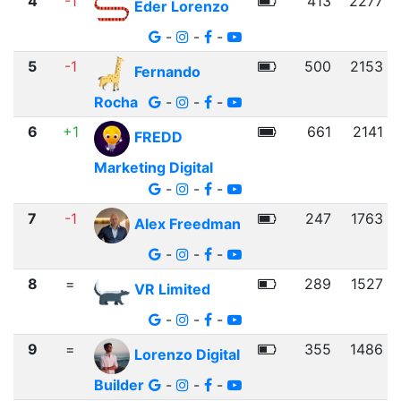
4
-1
413
2277
Eder Lorenzo
-
-
-
5
-1
500
2153
Fernando
Rocha
-
-
-
6
+1
661
2141
FREDD
Marketing Digital
-
-
-
7
-1
247
1763
Alex Freedman
-
-
-
8
=
289
1527
VR Limited
-
-
-
9
=
355
1486
Lorenzo Digital
Builder
-
-
-