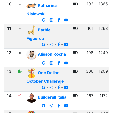
10
=
193
1365
Katharina
Kislewski
-
-
-
11
=
161
1268
Barbie
Figueroa
-
-
-
12
=
198
1249
Alisson Rocha
-
-
-
13
306
1209
One Dollar
October Challenge
-
-
-
14
-1
167
1172
Builderall Italia
-
-
-