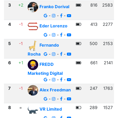
3
+2
816
2583
Franko Dorival
-
-
-
4
-1
413
2277
Eder Lorenzo
-
-
-
5
-1
500
2153
Fernando
Rocha
-
-
-
6
+1
661
2141
FREDD
Marketing Digital
-
-
-
7
-1
247
1763
Alex Freedman
-
-
-
8
=
289
1527
VR Limited