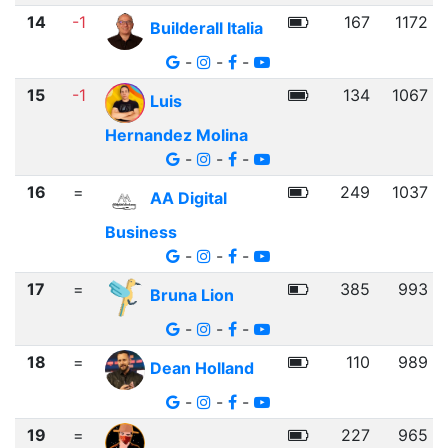
14
-1
167
1172
Builderall Italia
-
-
-
15
-1
134
1067
Luis
Hernandez Molina
-
-
-
16
=
249
1037
AA Digital
Business
-
-
-
17
=
385
993
Bruna Lion
-
-
-
18
=
110
989
Dean Holland
-
-
-
19
=
227
965