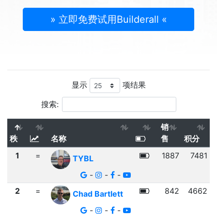
» 立即免费试用Builderall «
显示
项结果
搜索:
销
秩
名称
售
积分
1
=
1887
7481
TYBL
-
-
-
2
=
842
4662
Chad Bartlett
-
-
-