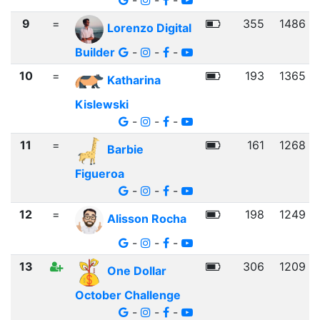
-
-
-
9
=
355
1486
Lorenzo Digital
Builder
-
-
-
10
=
193
1365
Katharina
Kislewski
-
-
-
11
=
161
1268
Barbie
Figueroa
-
-
-
12
=
198
1249
Alisson Rocha
-
-
-
13
306
1209
One Dollar
October Challenge
-
-
-