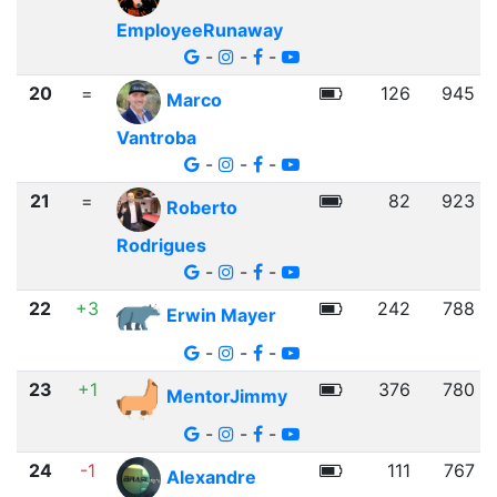
EmployeeRunaway
-
-
-
20
=
126
945
Marco
Vantroba
-
-
-
21
=
82
923
Roberto
Rodrigues
-
-
-
22
+3
242
788
Erwin Mayer
-
-
-
23
+1
376
780
MentorJimmy
-
-
-
24
-1
111
767
Alexandre