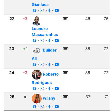
Gianluca
-
-
-
22
-3
46
75
Leandro
Mascarenhas
-
-
-
23
+1
38
72
Builder
All
-
-
-
24
-3
38
72
Roberto
Rodrigues
-
-
-
25
=
37
71
wilany
-
-
-