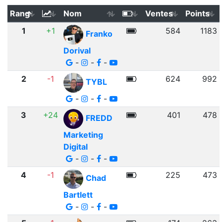
Rang
Nom
Ventes
Points
1
+1
584
1183
Franko
Dorival
-
-
-
2
-1
624
992
TYBL
-
-
-
3
+24
401
478
FREDD
Marketing
Digital
-
-
-
4
-1
225
473
Chad
Bartlett
-
-
-