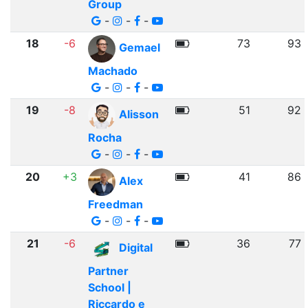
Group
-
-
-
18
-6
73
93
Gemael
Machado
-
-
-
19
-8
51
92
Alisson
Rocha
-
-
-
20
+3
41
86
Alex
Freedman
-
-
-
21
-6
36
77
Digital
Partner
School |
Riccardo e