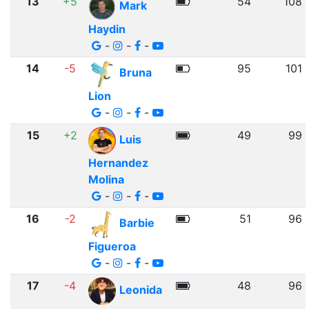
13
+5
54
108
Mark
Haydin
-
-
-
14
-5
95
101
Bruna
Lion
-
-
-
15
+2
49
99
Luis
Hernandez
Molina
-
-
-
16
-2
51
96
Barbie
Figueroa
-
-
-
17
-4
48
96
Leonida