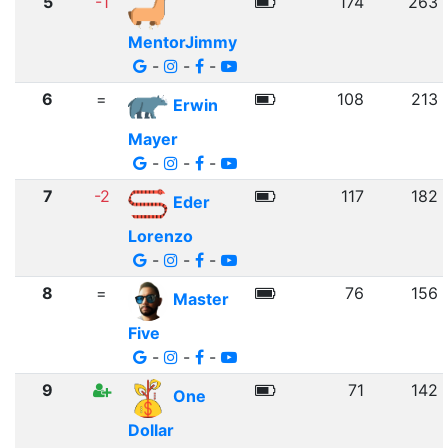
5
-1
174
263
MentorJimmy
-
-
-
6
=
108
213
Erwin
Mayer
-
-
-
7
-2
117
182
Eder
Lorenzo
-
-
-
8
=
76
156
Master
Five
-
-
-
9
71
142
One
Dollar