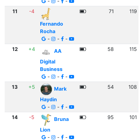
-
-
-
11
-4
71
119
Fernando
Rocha
-
-
-
12
+4
58
115
AA
Digital
Business
-
-
-
13
+5
54
108
Mark
Haydin
-
-
-
14
-5
95
101
Bruna
Lion
-
-
-