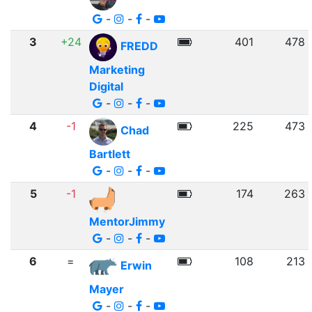
-
-
-
3
+24
401
478
FREDD
Marketing
Digital
-
-
-
4
-1
225
473
Chad
Bartlett
-
-
-
5
-1
174
263
MentorJimmy
-
-
-
6
=
108
213
Erwin
Mayer
-
-
-