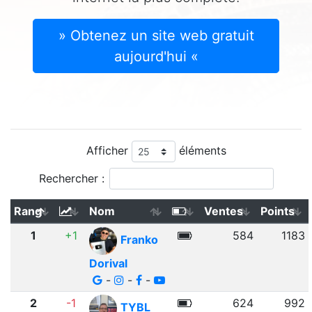
» Obtenez un site web gratuit
aujourd'hui «
Afficher
éléments
Rechercher :
Rang
Nom
Ventes
Points
1
+1
584
1183
Franko
Dorival
-
-
-
2
-1
624
992
TYBL