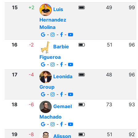
15
+2
49
99
Luis
Hernandez
Molina
-
-
-
16
-2
51
96
Barbie
Figueroa
-
-
-
17
-4
48
96
Leonida
Group
-
-
-
18
-6
73
93
Gemael
Machado
-
-
-
19
-8
51
92
Alisson