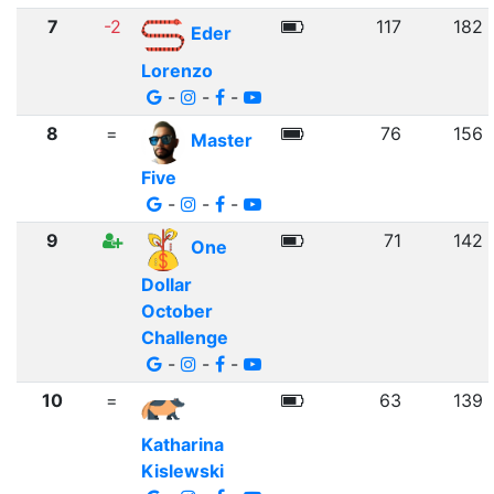
7
-2
117
182
Eder
Lorenzo
-
-
-
8
=
76
156
Master
Five
-
-
-
9
71
142
One
Dollar
October
Challenge
-
-
-
10
=
63
139
Katharina
Kislewski