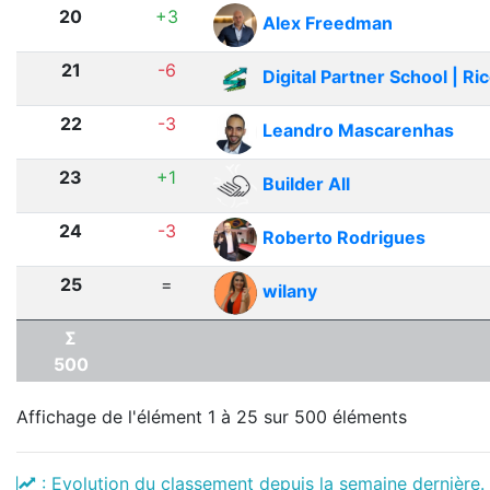
20
+3
Alex Freedman
21
-6
Digital Partner School | Ri
22
-3
Leandro Mascarenhas
23
+1
Builder All
24
-3
Roberto Rodrigues
25
=
wilany
Σ
500
Affichage de l'élément 1 à 25 sur 500 éléments
: Evolution du classement depuis la semaine dernière.