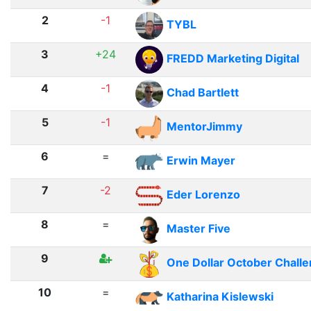
2
-1
TYBL
3
+24
FREDD Marketing Digital
4
-1
Chad Bartlett
5
-1
MentorJimmy
6
=
Erwin Mayer
7
-2
Eder Lorenzo
8
=
Master Five
9
One Dollar October Chall
10
=
Katharina Kislewski