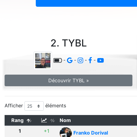
2. TYBL
-
-
-
-
Découvrir TYBL »
Afficher
éléments
Rang
Nom
1
+1
Franko Dorival