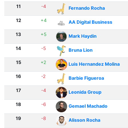
11
-4
Fernando Rocha
12
+4
AA Digital Business
13
+5
Mark Haydin
14
-5
Bruna Lion
15
+2
Luis Hernandez Molina
16
-2
Barbie Figueroa
17
-4
Leonida Group
18
-6
Gemael Machado
19
-8
Alisson Rocha