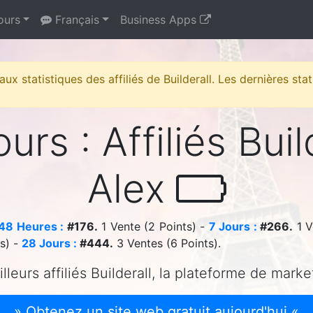
ours
Français
Business Apps
 aux statistiques des affiliés de Builderall. Les dernières st
urs : Affiliés Buil
Alex
48 Heures :
#176.
1 Vente (2 Points) -
7 Jours :
#266.
1 V
ts) -
28 Jours :
#444.
3 Ventes (6 Points).
lleurs affiliés Builderall, la plateforme de marke
» Obtenez un site web gratuit aujourd'hui «