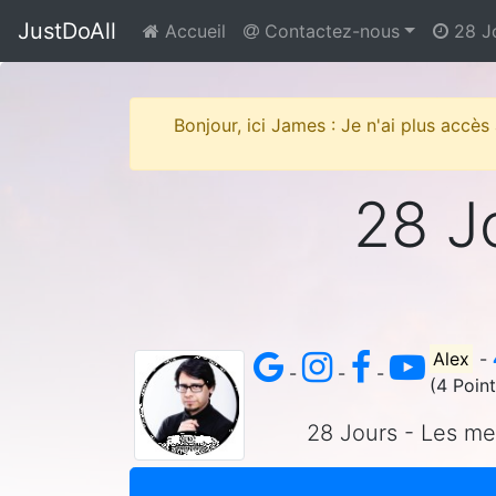
JustDoAll
Accueil
Contactez-nous
28 J
Bonjour, ici James : Je n'ai plus accès
28 Jo
Alex
-
-
-
-
(4 Poin
28 Jours - Les mei