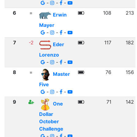
-
-
-
6
=
108
213
Erwin
Mayer
-
-
-
7
-2
117
182
Eder
Lorenzo
-
-
-
8
=
76
156
Master
Five
-
-
-
9
71
142
One
Dollar
October
Challenge
-
-
-