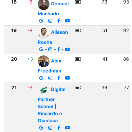
18
-6
73
93
Gemael
Machado
-
-
-
19
-8
51
92
Alisson
Rocha
-
-
-
20
+3
41
86
Alex
Freedman
-
-
-
21
-6
36
77
Digital
Partner
School |
Riccardo e
Gianluca
-
-
-