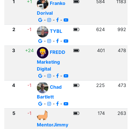
1
+1
584
1183
Franko
Dorival
-
-
-
2
-1
624
992
TYBL
-
-
-
3
+24
401
478
FREDD
Marketing
Digital
-
-
-
4
-1
225
473
Chad
Bartlett
-
-
-
5
-1
174
263
MentorJimmy