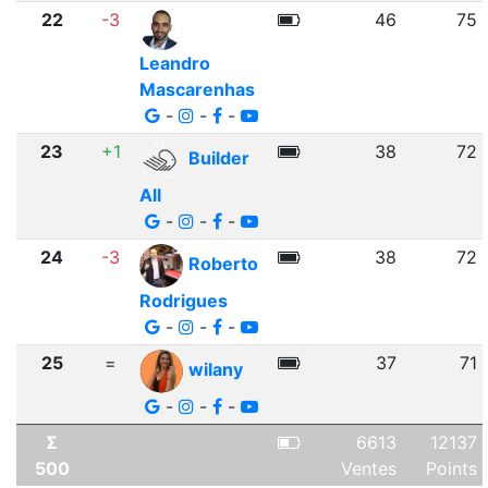
22
-3
46
75
Leandro
Mascarenhas
-
-
-
23
+1
38
72
Builder
All
-
-
-
24
-3
38
72
Roberto
Rodrigues
-
-
-
25
=
37
71
wilany
-
-
-
Σ
6613
12137
500
Ventes
Points