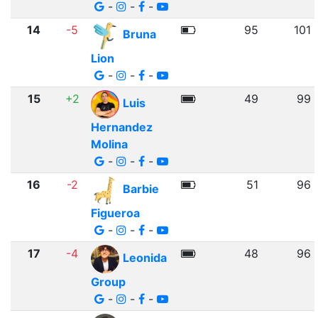
-
-
-
14
-5
95
101
Bruna
Lion
-
-
-
15
+2
49
99
Luis
Hernandez
Molina
-
-
-
16
-2
51
96
Barbie
Figueroa
-
-
-
17
-4
48
96
Leonida
Group
-
-
-