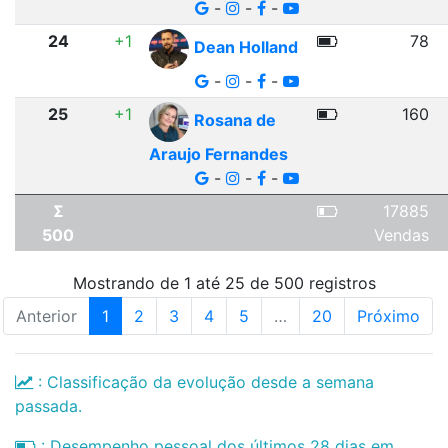
-
-
-
24
+1
78
Dean Holland
-
-
-
25
+1
160
Rosana de
Araujo Fernandes
-
-
-
Σ
17885
500
Vendas
Mostrando de 1 até 25 de 500 registros
Anterior
1
2
3
4
5
…
20
Próximo
: Classificação da evolução desde a semana
passada.
: Desempenho pessoal dos últimos 28 dias em