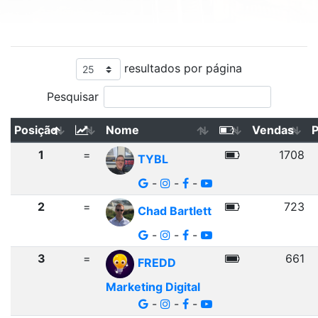
resultados por página
Pesquisar
Posição
Nome
Vendas
1
=
1708
TYBL
-
-
-
2
=
723
Chad Bartlett
-
-
-
3
=
661
FREDD
Marketing Digital
-
-
-