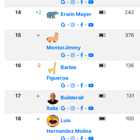
-
-
-
14
+2
242
Erwin Mayer
-
-
-
15
=
376
MentorJimmy
-
-
-
16
-2
136
Barbie
Figueroa
-
-
-
17
=
131
Builderall
Italia
-
-
-
18
=
100
Luis
Hernandez Molina
-
-
-