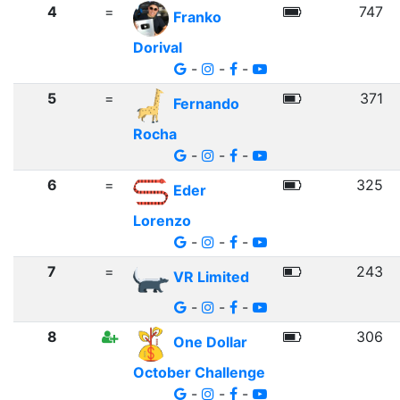
4
=
747
Franko
Dorival
-
-
-
5
=
371
Fernando
Rocha
-
-
-
6
=
325
Eder
Lorenzo
-
-
-
7
=
243
VR Limited
-
-
-
8
306
One Dollar
October Challenge
-
-
-