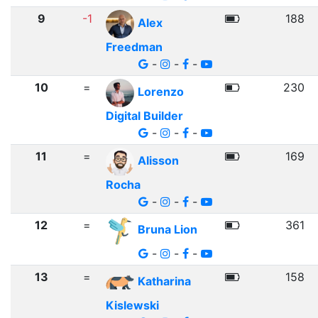
9
-1
188
Alex
Freedman
-
-
-
10
=
230
Lorenzo
Digital Builder
-
-
-
11
=
169
Alisson
Rocha
-
-
-
12
=
361
Bruna Lion
-
-
-
13
=
158
Katharina
Kislewski