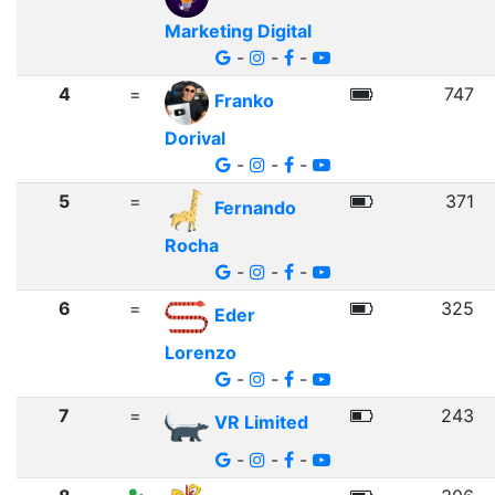
Marketing Digital
-
-
-
4
=
747
Franko
Dorival
-
-
-
5
=
371
Fernando
Rocha
-
-
-
6
=
325
Eder
Lorenzo
-
-
-
7
=
243
VR Limited
-
-
-