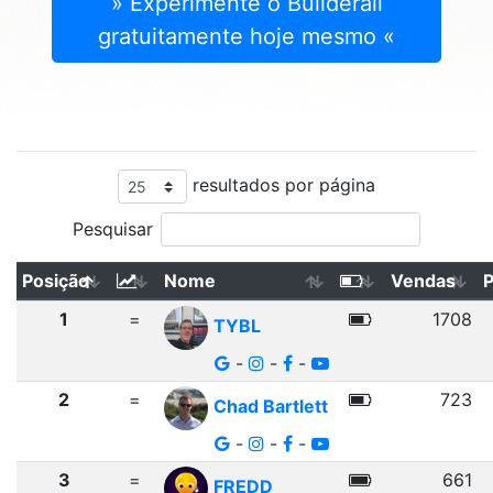
» Experimente o Builderall
gratuitamente hoje mesmo «
resultados por página
Pesquisar
Posição
Nome
Vendas
1
=
1708
TYBL
-
-
-
2
=
723
Chad Bartlett
-
-
-
3
=
661
FREDD