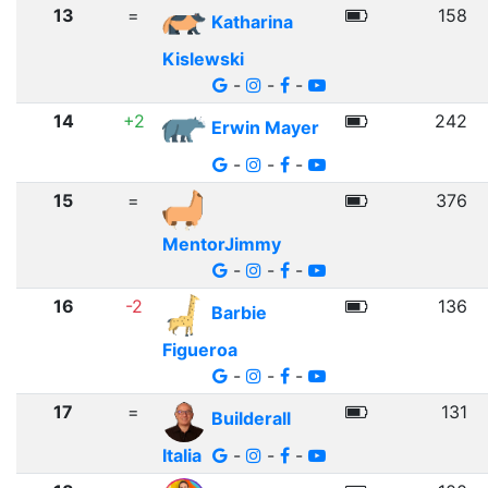
13
=
158
Katharina
Kislewski
-
-
-
14
+2
242
Erwin Mayer
-
-
-
15
=
376
MentorJimmy
-
-
-
16
-2
136
Barbie
Figueroa
-
-
-
17
=
131
Builderall
Italia
-
-
-