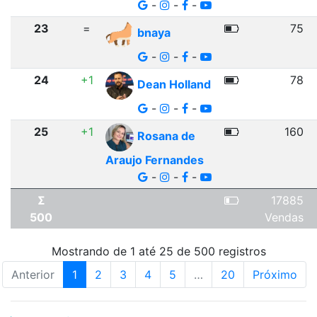
-
-
-
23
=
75
bnaya
-
-
-
24
+1
78
Dean Holland
-
-
-
25
+1
160
Rosana de
Araujo Fernandes
-
-
-
Σ
17885
500
Vendas
Mostrando de 1 até 25 de 500 registros
Anterior
1
2
3
4
5
…
20
Próximo