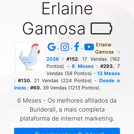
Erlaine
Gamosa
Erlaine
-
-
-
Gamosa
-
2026 :
#152.
17 Vendas (162
Pontos) -
6 Meses :
#293.
7
Vendas (58 Pontos) -
12 Meses
:
#130.
21 Vendas (224 Pontos) -
Desde o
início :
#60.
39 Vendas (1213 Pontos).
6 Meses - Os melhores afiliados da
Builderall, a mais completa
plataforma de internet marketing.