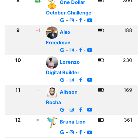
8
306
One Dollar
October Challenge
-
-
-
9
-1
188
Alex
Freedman
-
-
-
10
=
230
Lorenzo
Digital Builder
-
-
-
11
=
169
Alisson
Rocha
-
-
-
12
=
361
Bruna Lion
-
-
-