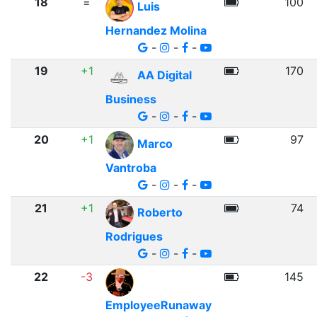
18
=
100
Luis
Hernandez Molina
-
-
-
19
+1
170
AA Digital
Business
-
-
-
20
+1
97
Marco
Vantroba
-
-
-
21
+1
74
Roberto
Rodrigues
-
-
-
22
-3
145
EmployeeRunaway