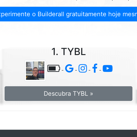
xperimente o Builderall gratuitamente hoje mes
1. TYBL
-
-
-
-
Descubra TYBL »