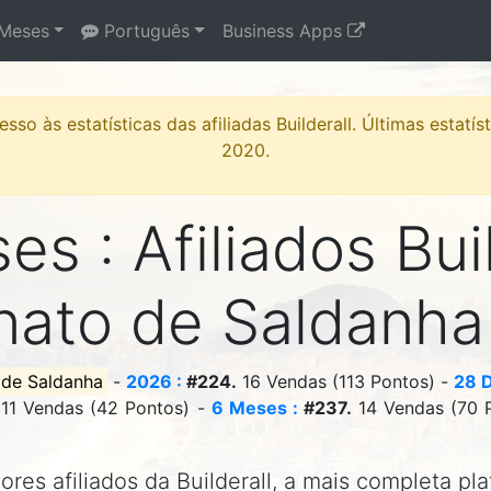
Meses
Português
Business Apps
sso às estatísticas das afiliadas Builderall. Últimas estatí
2020.
s : Afiliados Bui
nato de Saldanh
 de Saldanha
-
2026 :
#224.
16 Vendas (113 Pontos) -
28 D
11 Vendas (42 Pontos) -
6 Meses :
#237.
14 Vendas (70 
res afiliados da Builderall, a mais completa pl