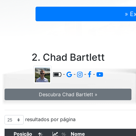
» E
2. Chad Bartlett
-
-
-
-
Descubra Chad Bartlett »
resultados por página
Posição
Nome