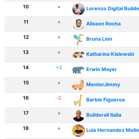
10
=
Lorenzo Digital Build
11
=
Alisson Rocha
12
=
Bruna Lion
13
=
Katharina Kislewski
14
+2
Erwin Mayer
15
=
MentorJimmy
16
-2
Barbie Figueroa
17
=
Builderall Italia
18
=
Luis Hernandez Moli