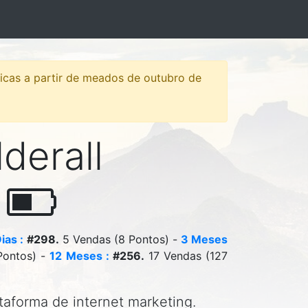
sticas a partir de meados de outubro de
lderall
a
ias :
#298.
5 Vendas (8 Pontos) -
3 Meses
Pontos) -
12 Meses :
#256.
17 Vendas (127
ataforma de internet marketing.