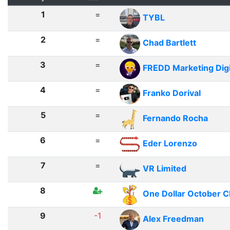
1
=
TYBL
2
=
Chad Bartlett
3
=
FREDD Marketing Digi
4
=
Franko Dorival
5
=
Fernando Rocha
6
=
Eder Lorenzo
7
=
VR Limited
8
One Dollar October C
9
-1
Alex Freedman