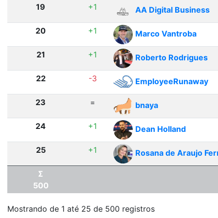
19
+1
AA Digital Business
20
+1
Marco Vantroba
21
+1
Roberto Rodrigues
22
-3
EmployeeRunaway
23
=
bnaya
24
+1
Dean Holland
25
+1
Rosana de Araujo Fe
Σ
500
Mostrando de 1 até 25 de 500 registros