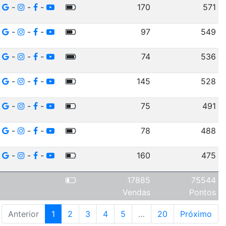
-
-
-
170
571
-
-
-
97
549
-
-
-
74
536
-
-
-
145
528
-
-
-
75
491
-
-
-
78
488
-
-
-
160
475
17885
75544
Vendas
Pontos
Anterior
1
2
3
4
5
…
20
Próximo