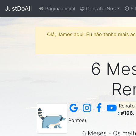
JustDoAll
Página inicial
Contate-Nos
6 
Olá, James aqui: Eu não tenho mais ace
6 Mese
Re
Renato
-
-
-
:
#166.
Pontos).
6 Meses - Os melho