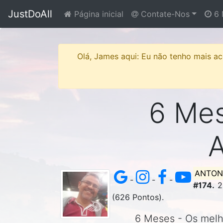
JustDoAll
Página inicial
Contate-Nos
6 
Olá, James aqui: Eu não tenho mais ace
6 Mese
ANTON
-
-
-
#174.
2
(626 Pontos).
6 Meses - Os melho