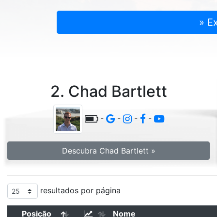
» E
2. Chad Bartlett
-
-
-
-
Descubra Chad Bartlett »
resultados por página
Posição
Nome