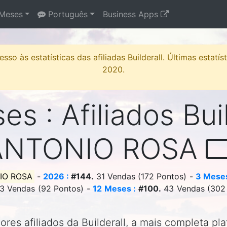
Meses
Português
Business Apps
sso às estatísticas das afiliadas Builderall. Últimas estatí
2020.
s : Afiliados Bui
ANTONIO ROSA
IO ROSA
-
2026 :
#144.
31 Vendas (172 Pontos) -
3 Meses
3 Vendas (92 Pontos) -
12 Meses :
#100.
43 Vendas (302
res afiliados da Builderall, a mais completa pl