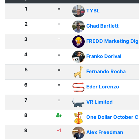
1
=
TYBL
2
=
Chad Bartlett
3
=
FREDD Marketing Digi
4
=
Franko Dorival
5
=
Fernando Rocha
6
=
Eder Lorenzo
7
=
VR Limited
8
One Dollar October C
9
-1
Alex Freedman