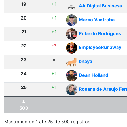
19
+1
AA Digital Business
20
+1
Marco Vantroba
21
+1
Roberto Rodrigues
22
-3
EmployeeRunaway
23
=
bnaya
24
+1
Dean Holland
25
+1
Rosana de Araujo Fe
Σ
500
Mostrando de 1 até 25 de 500 registros