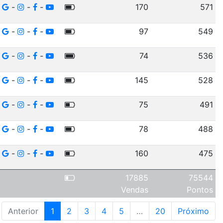
-
-
-
170
571
-
-
-
97
549
-
-
-
74
536
-
-
-
145
528
-
-
-
75
491
-
-
-
78
488
-
-
-
160
475
17885
75544
Vendas
Pontos
Anterior
1
2
3
4
5
…
20
Próximo