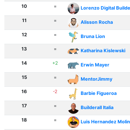
10
=
Lorenzo Digital Build
11
=
Alisson Rocha
12
=
Bruna Lion
13
=
Katharina Kislewski
14
+2
Erwin Mayer
15
=
MentorJimmy
16
-2
Barbie Figueroa
17
=
Builderall Italia
18
=
Luis Hernandez Moli