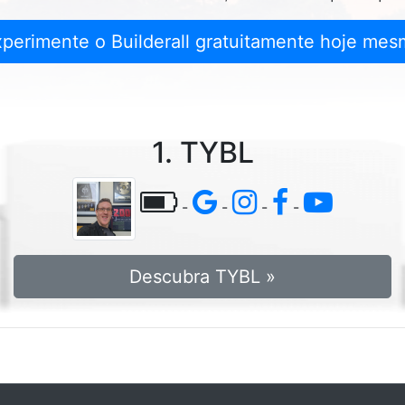
xperimente o Builderall gratuitamente hoje mes
1. TYBL
-
-
-
-
Descubra TYBL »