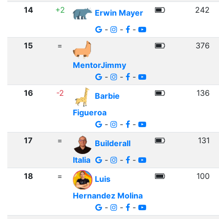
14
+2
242
Erwin Mayer
-
-
-
15
=
376
MentorJimmy
-
-
-
16
-2
136
Barbie
Figueroa
-
-
-
17
=
131
Builderall
Italia
-
-
-
18
=
100
Luis
Hernandez Molina
-
-
-