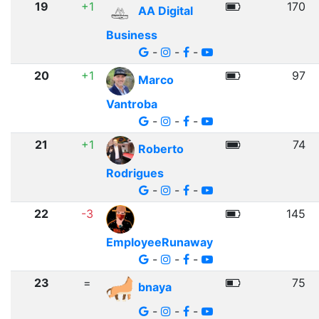
19
+1
170
AA Digital
Business
-
-
-
20
+1
97
Marco
Vantroba
-
-
-
21
+1
74
Roberto
Rodrigues
-
-
-
22
-3
145
EmployeeRunaway
-
-
-
23
=
75
bnaya
-
-
-