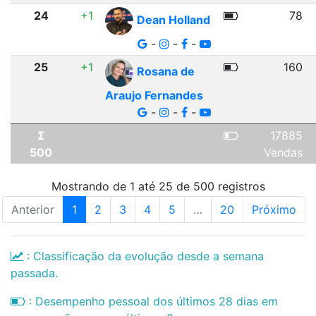
24
+1
78
Dean Holland
-
-
-
25
+1
160
Rosana de
Araujo Fernandes
-
-
-
Σ
17885
500
Vendas
Mostrando de 1 até 25 de 500 registros
Anterior
1
2
3
4
5
…
20
Próximo
: Classificação da evolução desde a semana
passada.
: Desempenho pessoal dos últimos 28 dias em