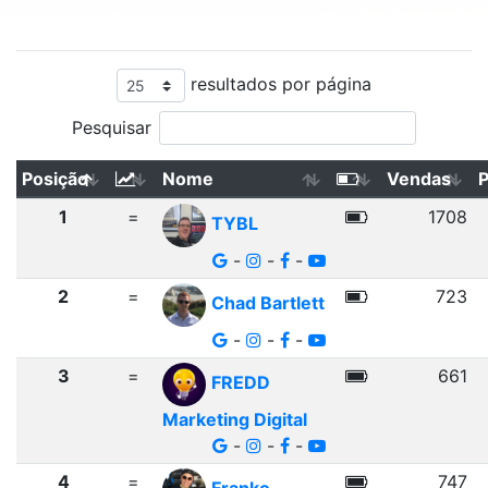
resultados por página
Pesquisar
Posição
Nome
Vendas
1
=
1708
TYBL
-
-
-
2
=
723
Chad Bartlett
-
-
-
3
=
661
FREDD
Marketing Digital
-
-
-
4
=
747