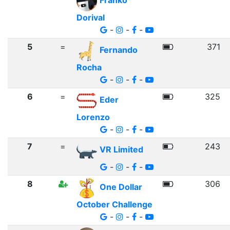
Franko
Dorival
-
-
-
5
=
371
Fernando
Rocha
-
-
-
6
=
325
Eder
Lorenzo
-
-
-
7
=
243
VR Limited
-
-
-
8
306
One Dollar
October Challenge
-
-
-