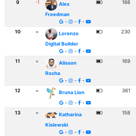
9
-1
188
Alex
Freedman
-
-
-
10
=
230
Lorenzo
Digital Builder
-
-
-
11
=
169
Alisson
Rocha
-
-
-
12
=
361
Bruna Lion
-
-
-
13
=
158
Katharina
Kislewski
-
-
-