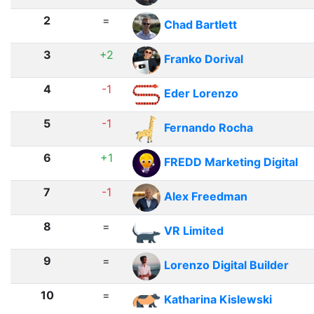
2
=
Chad Bartlett
3
+2
Franko Dorival
4
-1
Eder Lorenzo
5
-1
Fernando Rocha
6
+1
FREDD Marketing Digital
7
-1
Alex Freedman
8
=
VR Limited
9
=
Lorenzo Digital Builder
10
=
Katharina Kislewski