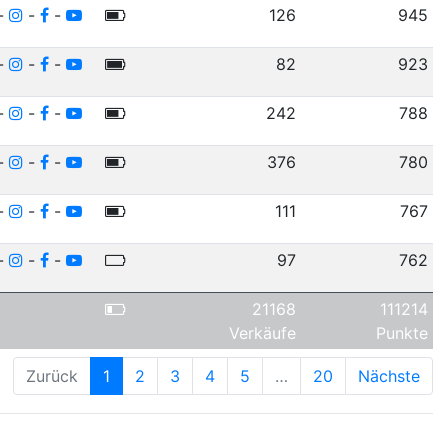
-
-
-
126
945
-
-
-
82
923
-
-
-
242
788
-
-
-
376
780
-
-
-
111
767
-
-
-
97
762
21168
111214
Verkäufe
Punkte
Zurück
1
2
3
4
5
…
20
Nächste