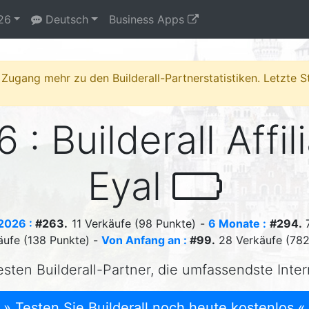
26
Deutsch
Business Apps
 Zugang mehr zu den Builderall-Partnerstatistiken. Letzte 
 : Builderall Affil
Eyal
2026 :
#263.
11 Verkäufe (98 Punkte) -
6 Monate :
#294.
7
äufe (138 Punkte) -
Von Anfang an :
#99.
28 Verkäufe (782
esten Builderall-Partner, die umfassendste Inte
» Testen Sie Builderall noch heute kostenlos «