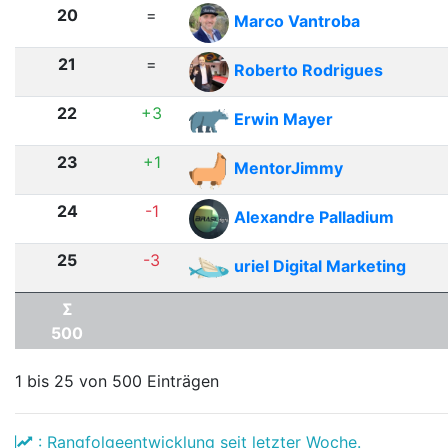
20
=
Marco Vantroba
21
=
Roberto Rodrigues
22
+3
Erwin Mayer
23
+1
MentorJimmy
24
-1
Alexandre Palladium
25
-3
uriel Digital Marketing
Σ
500
1 bis 25 von 500 Einträgen
: Rangfolgeentwicklung seit letzter Woche.