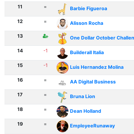
11
=
Barbie Figueroa
12
=
Alisson Rocha
13
One Dollar October Challe
14
-1
Builderall Italia
15
-1
Luis Hernandez Molina
16
=
AA Digital Business
17
=
Bruna Lion
18
=
Dean Holland
19
=
EmployeeRunaway