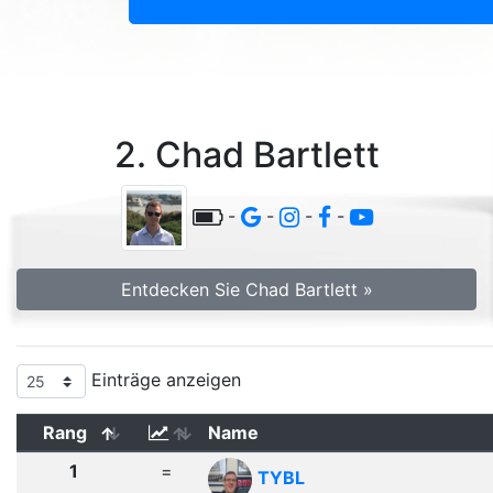
2. Chad Bartlett
-
-
-
-
Entdecken Sie Chad Bartlett »
Einträge anzeigen
Rang
Name
1
=
TYBL