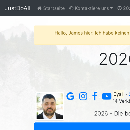
JustDoAll
Startseite
Kontaktiere uns
20
Hallo, James hier: Ich habe keinen
2026
Eyal
-
-
-
-
14 Verk
2026 - Die b