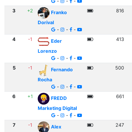
-
-
-
3
+2
816
Franko
Dorival
-
-
-
4
-1
413
Eder
Lorenzo
-
-
-
5
-1
500
Fernando
Rocha
-
-
-
6
+1
661
FREDD
Marketing Digital
-
-
-
7
-1
247
Alex