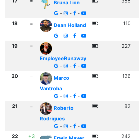
17
=
385
Bruna Lion
-
-
-
18
=
110
Dean Holland
-
-
-
19
=
227
EmployeeRunaway
-
-
-
20
=
126
Marco
Vantroba
-
-
-
21
=
82
Roberto
Rodrigues
-
-
-
22
+3
242
Erwin Mayer