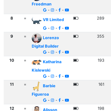
Freedman
-
-
-
8
=
289
VR Limited
-
-
-
9
=
355
Lorenzo
Digital Builder
-
-
-
10
=
193
Katharina
Kislewski
-
-
-
11
=
161
Barbie
Figueroa
-
-
-
12
=
198
Alisson