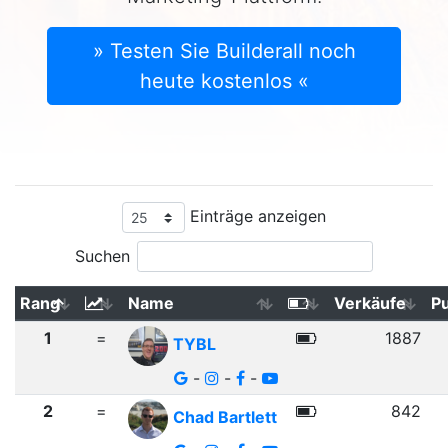
» Testen Sie Builderall noch
heute kostenlos «
Einträge anzeigen
Suchen
Rang
Name
Verkäufe
P
1
=
1887
TYBL
-
-
-
2
=
842
Chad Bartlett