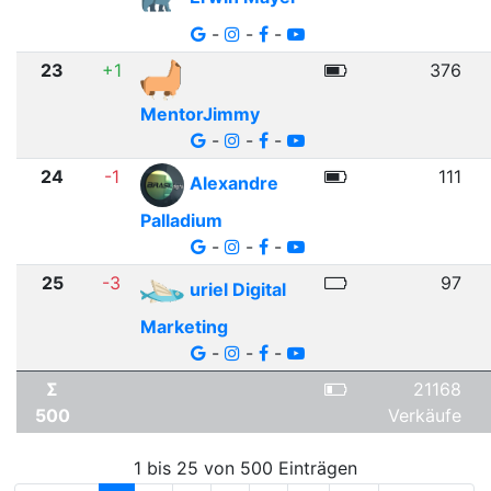
-
-
-
23
+1
376
MentorJimmy
-
-
-
24
-1
111
Alexandre
Palladium
-
-
-
25
-3
97
uriel Digital
Marketing
-
-
-
Σ
21168
500
Verkäufe
1 bis 25 von 500 Einträgen