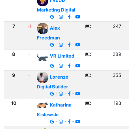
FREDD
Marketing Digital
-
-
-
7
-1
247
Alex
Freedman
-
-
-
8
=
289
VR Limited
-
-
-
9
=
355
Lorenzo
Digital Builder
-
-
-
10
=
193
Katharina
Kislewski
-
-
-