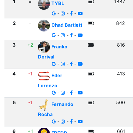
1
=
1887
TYBL
-
-
-
2
=
842
Chad Bartlett
-
-
-
3
+2
816
Franko
Dorival
-
-
-
4
-1
413
Eder
Lorenzo
-
-
-
5
-1
500
Fernando
Rocha
-
-
-
6
+1
661