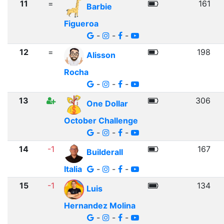
11
=
161
Barbie
Figueroa
-
-
-
12
=
198
Alisson
Rocha
-
-
-
13
306
One Dollar
October Challenge
-
-
-
14
-1
167
Builderall
Italia
-
-
-
15
-1
134
Luis
Hernandez Molina
-
-
-