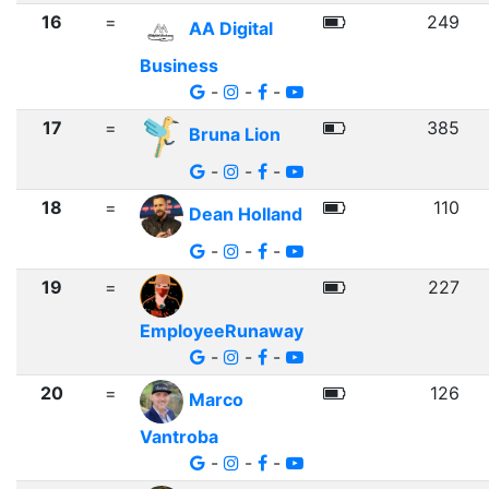
16
=
249
AA Digital
Business
-
-
-
17
=
385
Bruna Lion
-
-
-
18
=
110
Dean Holland
-
-
-
19
=
227
EmployeeRunaway
-
-
-
20
=
126
Marco
Vantroba
-
-
-