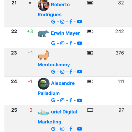
21
=
82
Roberto
Rodrigues
-
-
-
22
+3
242
Erwin Mayer
-
-
-
23
+1
376
MentorJimmy
-
-
-
24
-1
111
Alexandre
Palladium
-
-
-
25
-3
97
uriel Digital
Marketing
-
-
-