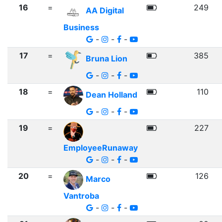
16
=
249
AA Digital
Business
-
-
-
17
=
385
Bruna Lion
-
-
-
18
=
110
Dean Holland
-
-
-
19
=
227
EmployeeRunaway
-
-
-
20
=
126
Marco
Vantroba
-
-
-