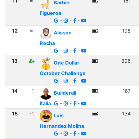
11
=
161
Barbie
Figueroa
-
-
-
12
=
198
Alisson
Rocha
-
-
-
13
306
One Dollar
October Challenge
-
-
-
14
-1
167
Builderall
Italia
-
-
-
15
-1
134
Luis
Hernandez Molina
-
-
-