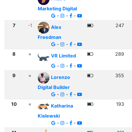
Marketing Digital
-
-
-
7
-1
247
Alex
Freedman
-
-
-
8
=
289
VR Limited
-
-
-
9
=
355
Lorenzo
Digital Builder
-
-
-
10
=
193
Katharina
Kislewski
-
-
-