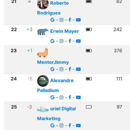
21
=
82
Roberto
Rodrigues
-
-
-
22
+3
242
Erwin Mayer
-
-
-
23
+1
376
MentorJimmy
-
-
-
24
-1
111
Alexandre
Palladium
-
-
-
25
-3
97
uriel Digital
Marketing
-
-
-