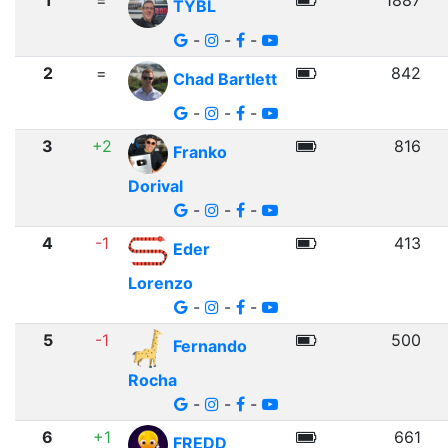
1
=
1887
TYBL
-
-
-
2
=
842
Chad Bartlett
-
-
-
3
+2
816
Franko
Dorival
-
-
-
4
-1
413
Eder
Lorenzo
-
-
-
5
-1
500
Fernando
Rocha
-
-
-
6
+1
661
FREDD