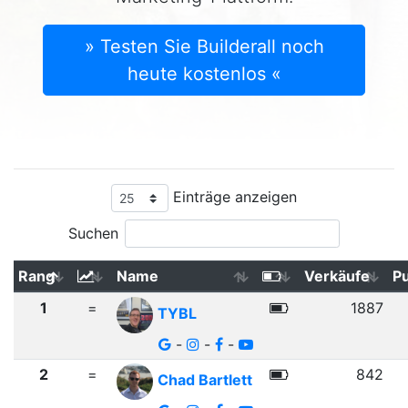
» Testen Sie Builderall noch
heute kostenlos «
Einträge anzeigen
Suchen
Rang
Name
Verkäufe
P
1
=
1887
TYBL
-
-
-
2
=
842
Chad Bartlett