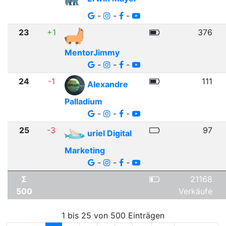
-
-
-
23
+1
376
MentorJimmy
-
-
-
24
-1
111
Alexandre
Palladium
-
-
-
25
-3
97
uriel Digital
Marketing
-
-
-
Σ
21168
500
Verkäufe
1 bis 25 von 500 Einträgen