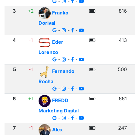
-
-
-
3
+2
816
Franko
Dorival
-
-
-
4
-1
413
Eder
Lorenzo
-
-
-
5
-1
500
Fernando
Rocha
-
-
-
6
+1
661
FREDD
Marketing Digital
-
-
-
7
-1
247
Alex