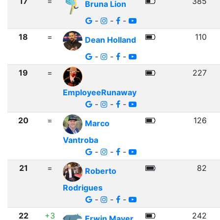
17
=
385
Bruna Lion
-
-
-
18
=
110
Dean Holland
-
-
-
19
=
227
EmployeeRunaway
-
-
-
20
=
126
Marco
Vantroba
-
-
-
21
=
82
Roberto
Rodrigues
-
-
-
22
+3
242
Erwin Mayer