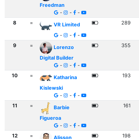
Freedman
-
-
-
8
=
289
VR Limited
-
-
-
9
=
355
Lorenzo
Digital Builder
-
-
-
10
=
193
Katharina
Kislewski
-
-
-
11
=
161
Barbie
Figueroa
-
-
-
12
=
198
Alisson