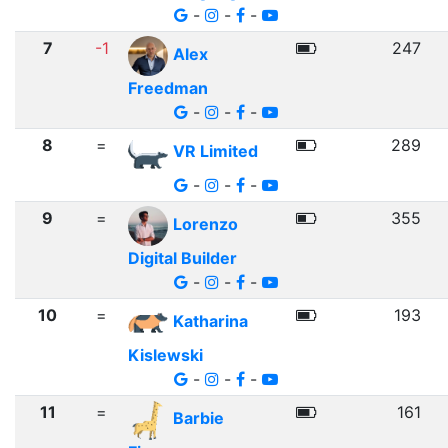
-
-
-
7
-1
247
Alex
Freedman
-
-
-
8
=
289
VR Limited
-
-
-
9
=
355
Lorenzo
Digital Builder
-
-
-
10
=
193
Katharina
Kislewski
-
-
-
11
=
161
Barbie