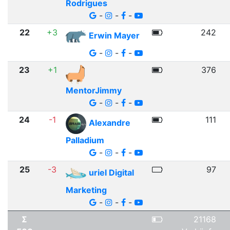
Rodrigues
-
-
-
22
+3
242
Erwin Mayer
-
-
-
23
+1
376
MentorJimmy
-
-
-
24
-1
111
Alexandre
Palladium
-
-
-
25
-3
97
uriel Digital
Marketing
-
-
-
Σ
21168