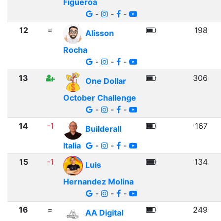
Figueroa
-
-
-
12
=
198
Alisson
Rocha
-
-
-
13
306
One Dollar
October Challenge
-
-
-
14
-1
167
Builderall
Italia
-
-
-
15
-1
134
Luis
Hernandez Molina
-
-
-
16
=
249
AA Digital