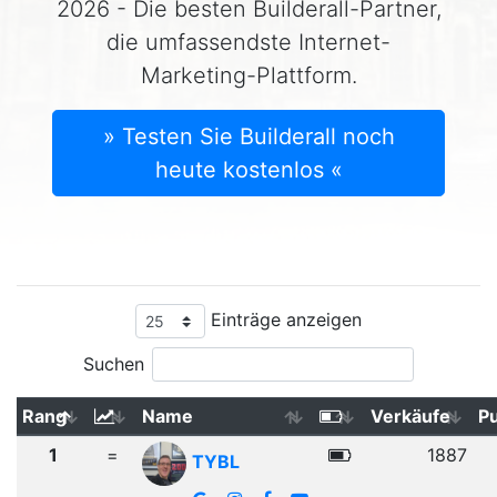
2026 - Die besten Builderall-Partner,
die umfassendste Internet-
Marketing-Plattform.
» Testen Sie Builderall noch
heute kostenlos «
Einträge anzeigen
Suchen
Rang
Name
Verkäufe
P
1
=
1887
TYBL