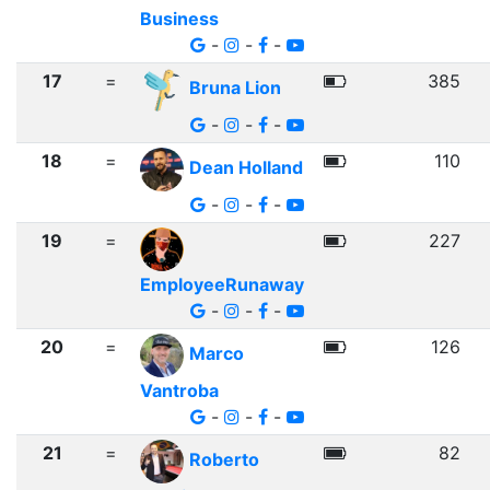
Business
-
-
-
17
=
385
Bruna Lion
-
-
-
18
=
110
Dean Holland
-
-
-
19
=
227
EmployeeRunaway
-
-
-
20
=
126
Marco
Vantroba
-
-
-
21
=
82
Roberto