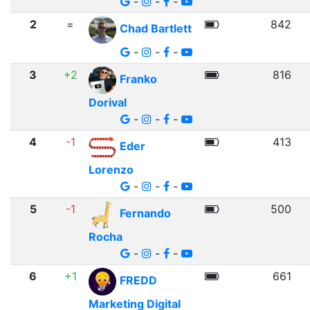
-
-
-
2
=
842
Chad Bartlett
-
-
-
3
+2
816
Franko
Dorival
-
-
-
4
-1
413
Eder
Lorenzo
-
-
-
5
-1
500
Fernando
Rocha
-
-
-
6
+1
661
FREDD
Marketing Digital