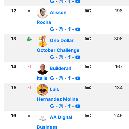
-
-
-
12
=
198
Alisson
Rocha
-
-
-
13
306
One Dollar
October Challenge
-
-
-
14
-1
167
Builderall
Italia
-
-
-
15
-1
134
Luis
Hernandez Molina
-
-
-
16
=
249
AA Digital
Business