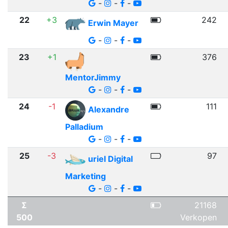
-
-
-
22
+3
242
Erwin Mayer
-
-
-
23
+1
376
MentorJimmy
-
-
-
24
-1
111
Alexandre
Palladium
-
-
-
25
-3
97
uriel Digital
Marketing
-
-
-
Σ
21168
500
Verkopen