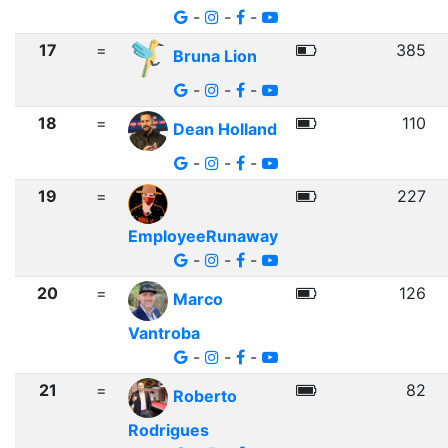
-
-
-
17
=
385
Bruna Lion
-
-
-
18
=
110
Dean Holland
-
-
-
19
=
227
EmployeeRunaway
-
-
-
20
=
126
Marco
Vantroba
-
-
-
21
=
82
Roberto
Rodrigues