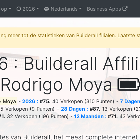
 op
2026
Nederlands
Business Apps
ng meer tot de statistieken van Builderall filialen. Laatste
 : Builderall Affil
Rodrigo Moya
o Moya
-
2026 :
#75.
40 Verkopen (310 Punten) -
7 Dagen
5 Verkopen (9 Punten) -
28 Dagen :
#87.
13 Verkopen (2
1.
32 Verkopen (196 Punten) -
12 Maanden :
#71.
43 Verko
ates van Builderall, het meest complete internet