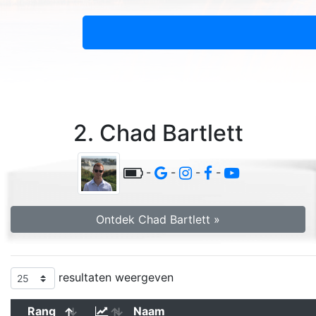
2. Chad Bartlett
-
-
-
-
Ontdek Chad Bartlett »
resultaten weergeven
Rang
Naam