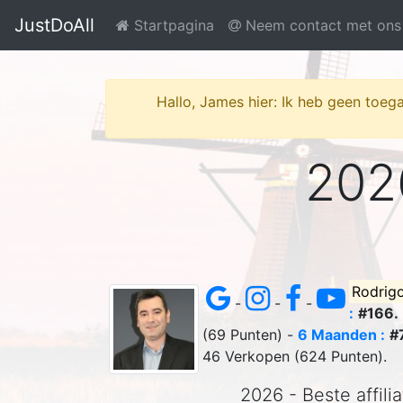
JustDoAll
Startpagina
Neem contact met ons
Hallo, James hier: Ik heb geen toega
2026
Rodrig
-
-
-
:
#166.
(69 Punten) -
6 Maanden :
#7
46 Verkopen (624 Punten).
2026 - Beste affili