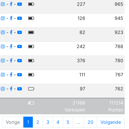
-
-
-
227
965
-
-
-
126
945
-
-
-
82
923
-
-
-
242
788
-
-
-
376
780
-
-
-
111
767
-
-
-
97
762
21168
111214
Verkopen
Punten
Vorige
1
2
3
4
5
…
20
Volgende