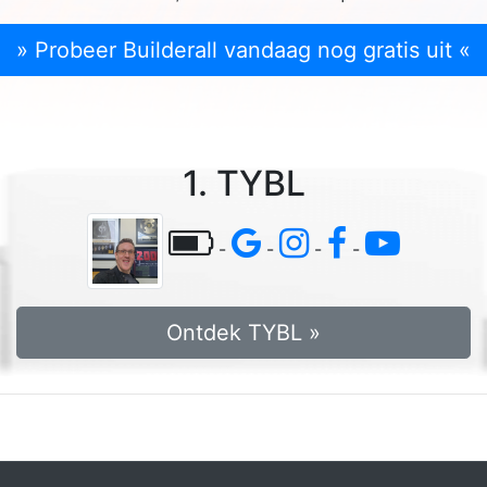
» Probeer Builderall vandaag nog gratis uit «
1. TYBL
-
-
-
-
Ontdek TYBL »