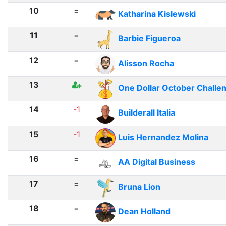
10
=
Katharina Kislewski
11
=
Barbie Figueroa
12
=
Alisson Rocha
13
One Dollar October Challe
14
-1
Builderall Italia
15
-1
Luis Hernandez Molina
16
=
AA Digital Business
17
=
Bruna Lion
18
=
Dean Holland