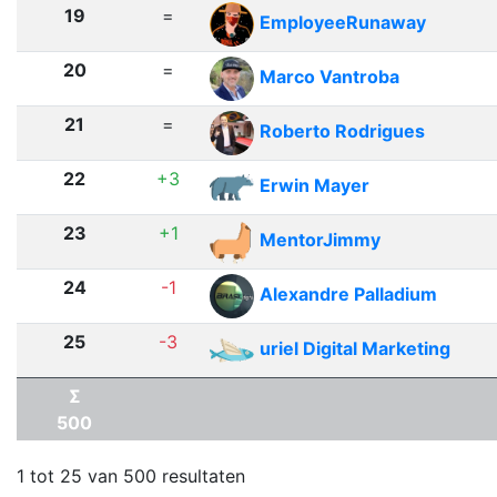
19
=
EmployeeRunaway
20
=
Marco Vantroba
21
=
Roberto Rodrigues
22
+3
Erwin Mayer
23
+1
MentorJimmy
24
-1
Alexandre Palladium
25
-3
uriel Digital Marketing
Σ
500
1 tot 25 van 500 resultaten