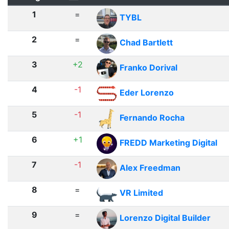
1
=
TYBL
2
=
Chad Bartlett
3
+2
Franko Dorival
4
-1
Eder Lorenzo
5
-1
Fernando Rocha
6
+1
FREDD Marketing Digital
7
-1
Alex Freedman
8
=
VR Limited
9
=
Lorenzo Digital Builder