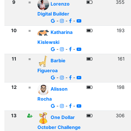
9
=
355
Lorenzo
Digital Builder
-
-
-
10
=
193
Katharina
Kislewski
-
-
-
11
=
161
Barbie
Figueroa
-
-
-
12
=
198
Alisson
Rocha
-
-
-
13
306
One Dollar
October Challenge