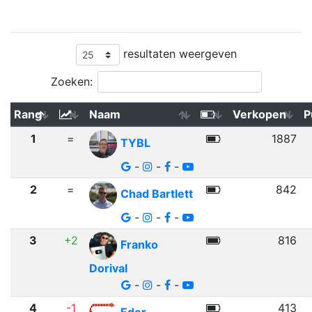
resultaten weergeven
Zoeken:
Rang
Naam
Verkopen
P
1
=
1887
TYBL
-
-
-
2
=
842
Chad Bartlett
-
-
-
3
+2
816
Franko
Dorival
-
-
-
4
-1
413