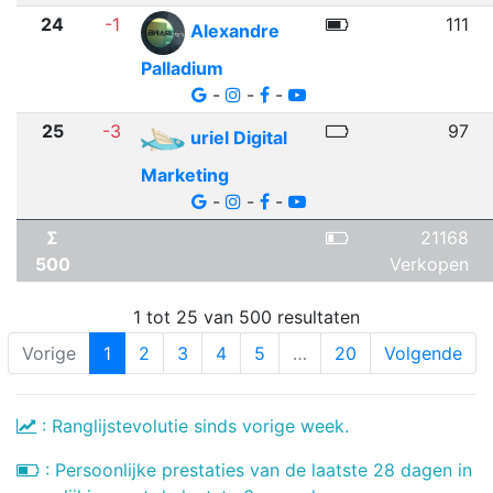
24
-1
111
Alexandre
Palladium
-
-
-
25
-3
97
uriel Digital
Marketing
-
-
-
Σ
21168
500
Verkopen
1 tot 25 van 500 resultaten
Vorige
1
2
3
4
5
…
20
Volgende
: Ranglijstevolutie sinds vorige week.
: Persoonlijke prestaties van de laatste 28 dagen in