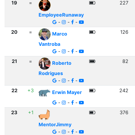
19
=
227
EmployeeRunaway
-
-
-
20
=
126
Marco
Vantroba
-
-
-
21
=
82
Roberto
Rodrigues
-
-
-
22
+3
242
Erwin Mayer
-
-
-
23
+1
376
MentorJimmy
-
-
-