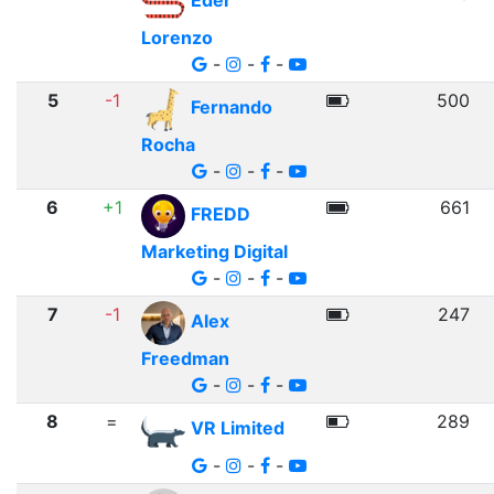
Eder
Lorenzo
-
-
-
5
-1
500
Fernando
Rocha
-
-
-
6
+1
661
FREDD
Marketing Digital
-
-
-
7
-1
247
Alex
Freedman
-
-
-
8
=
289
VR Limited
-
-
-