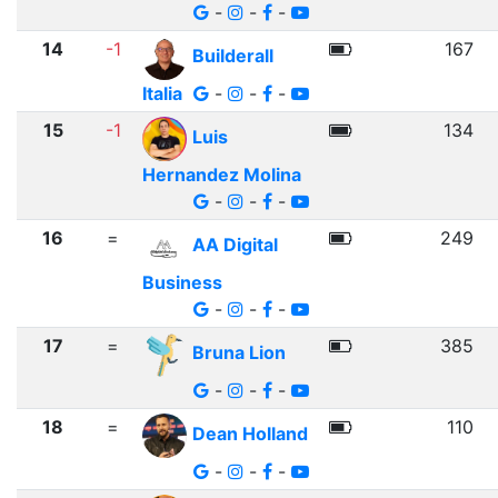
-
-
-
14
-1
167
Builderall
Italia
-
-
-
15
-1
134
Luis
Hernandez Molina
-
-
-
16
=
249
AA Digital
Business
-
-
-
17
=
385
Bruna Lion
-
-
-
18
=
110
Dean Holland
-
-
-