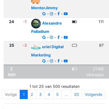
MentorJimmy
-
-
-
24
-1
111
Alexandre
Palladium
-
-
-
25
-3
97
uriel Digital
Marketing
-
-
-
Σ
21168
500
Verkopen
1 tot 25 van 500 resultaten
Vorige
1
2
3
4
5
…
20
Volgende