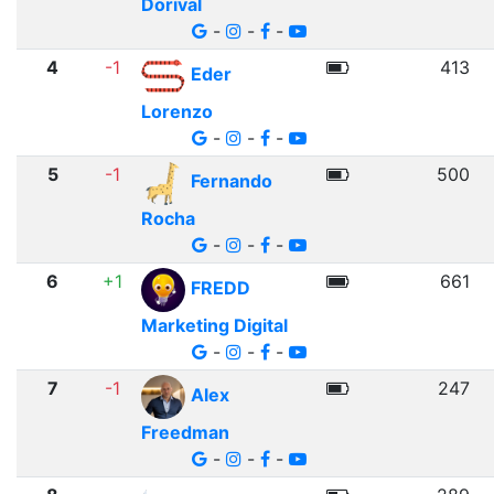
Dorival
-
-
-
4
-1
413
Eder
Lorenzo
-
-
-
5
-1
500
Fernando
Rocha
-
-
-
6
+1
661
FREDD
Marketing Digital
-
-
-
7
-1
247
Alex
Freedman
-
-
-