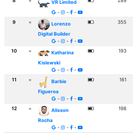
8
=
289
VR Limited
-
-
-
9
=
355
Lorenzo
Digital Builder
-
-
-
10
=
193
Katharina
Kislewski
-
-
-
11
=
161
Barbie
Figueroa
-
-
-
12
=
198
Alisson
Rocha
-
-
-