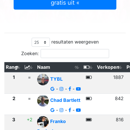
gratis uit «
resultaten weergeven
Zoeken:
Rang
Naam
Verkopen
P
1
=
1887
TYBL
-
-
-
2
=
842
Chad Bartlett
-
-
-
3
+2
816
Franko