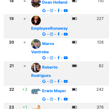
18
=
110
Dean Holland
-
-
-
19
=
227
EmployeeRunaway
-
-
-
20
=
126
Marco
Vantroba
-
-
-
21
=
82
Roberto
Rodrigues
-
-
-
22
+3
242
Erwin Mayer
-
-
-
23
+1
376