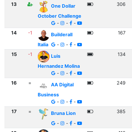
13
306
One Dollar
October Challenge
-
-
-
14
-1
167
Builderall
Italia
-
-
-
15
-1
134
Luis
Hernandez Molina
-
-
-
16
=
249
AA Digital
Business
-
-
-
17
=
385
Bruna Lion
-
-
-