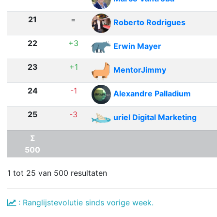
21
=
Roberto Rodrigues
22
+3
Erwin Mayer
23
+1
MentorJimmy
24
-1
Alexandre Palladium
25
-3
uriel Digital Marketing
Σ
500
1 tot 25 van 500 resultaten
: Ranglijstevolutie sinds vorige week.