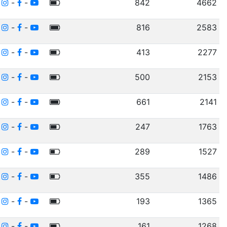
-
-
-
842
4662
-
-
-
816
2583
-
-
-
413
2277
-
-
-
500
2153
-
-
-
661
2141
-
-
-
247
1763
-
-
-
289
1527
-
-
-
355
1486
-
-
-
193
1365
-
-
-
161
1268