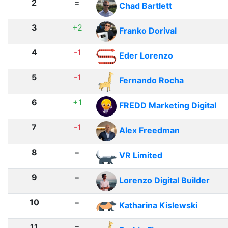
2
=
Chad Bartlett
3
+2
Franko Dorival
4
-1
Eder Lorenzo
5
-1
Fernando Rocha
6
+1
FREDD Marketing Digital
7
-1
Alex Freedman
8
=
VR Limited
9
=
Lorenzo Digital Builder
10
=
Katharina Kislewski
11
=