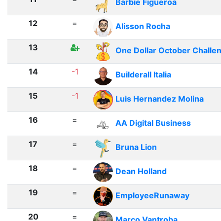
Barbie Figueroa
12
=
Alisson Rocha
13
One Dollar October Challe
14
-1
Builderall Italia
15
-1
Luis Hernandez Molina
16
=
AA Digital Business
17
=
Bruna Lion
18
=
Dean Holland
19
=
EmployeeRunaway
20
=
Marco Vantroba