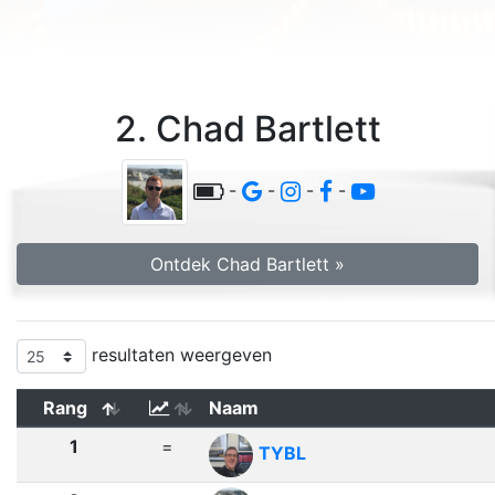
2. Chad Bartlett
-
-
-
-
Ontdek Chad Bartlett »
resultaten weergeven
Rang
Naam
1
=
TYBL