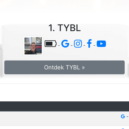
1. TYBL
-
-
-
-
Ontdek TYBL »