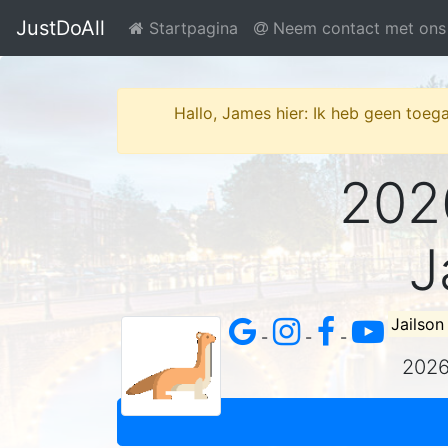
JustDoAll
Startpagina
Neem contact met ons
Hallo, James hier: Ik heb geen toega
2026
J
Jailso
-
-
-
2026