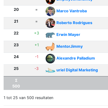
20
=
Marco Vantroba
21
=
Roberto Rodrigues
22
+3
Erwin Mayer
23
+1
MentorJimmy
24
-1
Alexandre Palladium
25
-3
uriel Digital Marketing
Σ
500
1 tot 25 van 500 resultaten