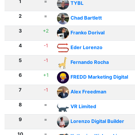
1
=
TYBL
2
=
Chad Bartlett
3
+2
Franko Dorival
4
-1
Eder Lorenzo
5
-1
Fernando Rocha
6
+1
FREDD Marketing Digital
7
-1
Alex Freedman
8
=
VR Limited
9
=
Lorenzo Digital Builder
10
=