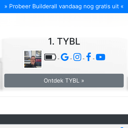
» Probeer Builderall vandaag nog gratis uit «
1. TYBL
-
-
-
-
Ontdek TYBL »