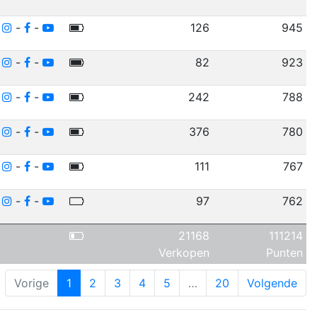
-
-
-
126
945
-
-
-
82
923
-
-
-
242
788
-
-
-
376
780
-
-
-
111
767
-
-
-
97
762
21168
111214
Verkopen
Punten
Vorige
1
2
3
4
5
…
20
Volgende