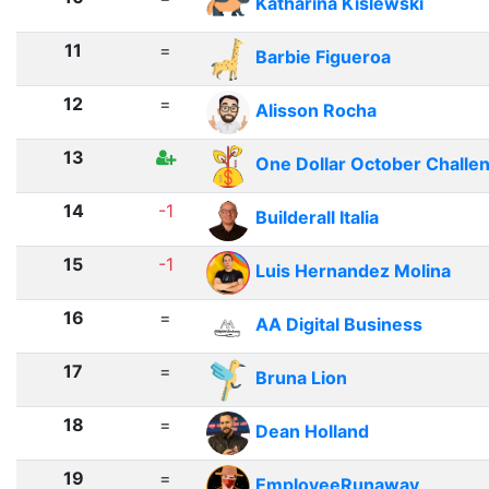
Katharina Kislewski
11
=
Barbie Figueroa
12
=
Alisson Rocha
13
One Dollar October Challe
14
-1
Builderall Italia
15
-1
Luis Hernandez Molina
16
=
AA Digital Business
17
=
Bruna Lion
18
=
Dean Holland
19
=
EmployeeRunaway