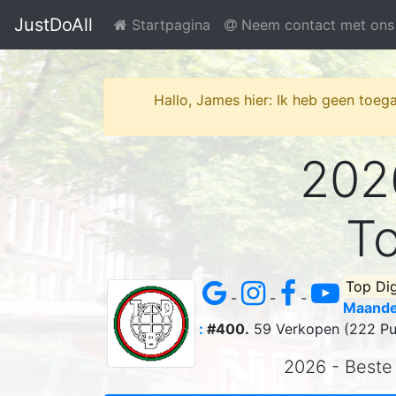
JustDoAll
Startpagina
Neem contact met ons
Hallo, James hier: Ik heb geen toega
2026
To
Top Dig
-
-
-
Maande
:
#400.
59 Verkopen (222 Pu
2026 - Beste 