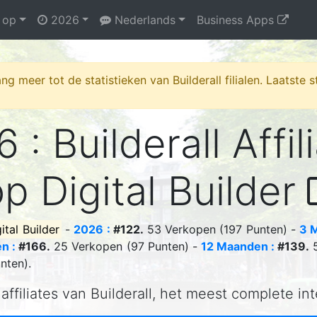
 op
2026
Nederlands
Business Apps
ng meer tot de statistieken van Builderall filialen. Laatste
 : Builderall Affil
p Digital Builder
ital Builder
-
2026 :
#122.
53 Verkopen (197 Punten) -
3 
n :
#166.
25 Verkopen (97 Punten) -
12 Maanden :
#139.
5
nten).
affiliates van Builderall, het meest complete in