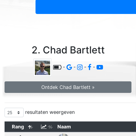
2. Chad Bartlett
-
-
-
-
Ontdek Chad Bartlett »
resultaten weergeven
Rang
Naam