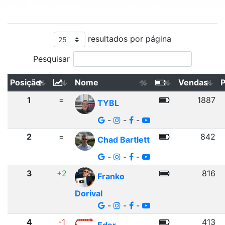
resultados por página
Pesquisar
Posição
Nome
Vendas
1
=
1887
TYBL
-
-
-
2
=
842
Chad Bartlett
-
-
-
3
+2
816
Franko
Dorival
-
-
-
4
-1
413