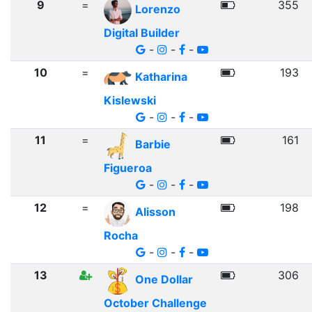
9
=
355
Lorenzo
Digital Builder
-
-
-
10
=
193
Katharina
Kislewski
-
-
-
11
=
161
Barbie
Figueroa
-
-
-
12
=
198
Alisson
Rocha
-
-
-
13
306
One Dollar
October Challenge