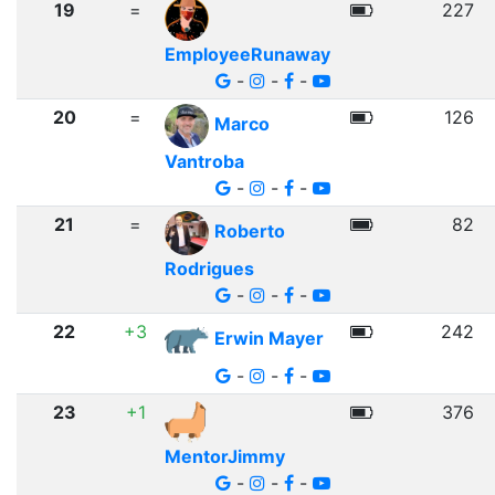
19
=
227
EmployeeRunaway
-
-
-
20
=
126
Marco
Vantroba
-
-
-
21
=
82
Roberto
Rodrigues
-
-
-
22
+3
242
Erwin Mayer
-
-
-
23
+1
376
MentorJimmy
-
-
-