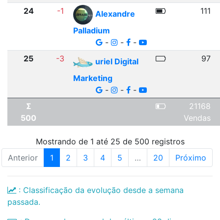
24
-1
111
Alexandre
Palladium
-
-
-
25
-3
97
uriel Digital
Marketing
-
-
-
Σ
21168
500
Vendas
Mostrando de 1 até 25 de 500 registros
Anterior
1
2
3
4
5
…
20
Próximo
: Classificação da evolução desde a semana
passada.