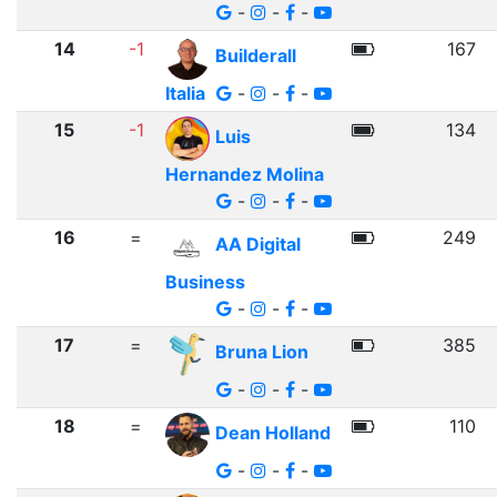
-
-
-
14
-1
167
Builderall
Italia
-
-
-
15
-1
134
Luis
Hernandez Molina
-
-
-
16
=
249
AA Digital
Business
-
-
-
17
=
385
Bruna Lion
-
-
-
18
=
110
Dean Holland
-
-
-