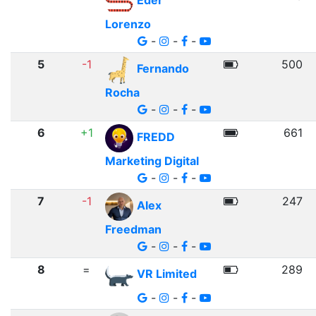
Eder
Lorenzo
-
-
-
5
-1
500
Fernando
Rocha
-
-
-
6
+1
661
FREDD
Marketing Digital
-
-
-
7
-1
247
Alex
Freedman
-
-
-
8
=
289
VR Limited
-
-
-