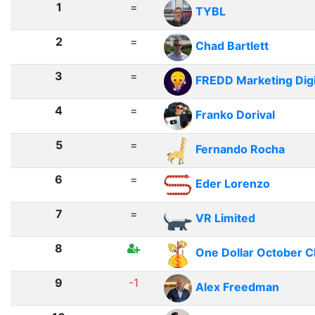
1
=
TYBL
2
=
Chad Bartlett
3
=
FREDD Marketing Digi
4
=
Franko Dorival
5
=
Fernando Rocha
6
=
Eder Lorenzo
7
=
VR Limited
8
One Dollar October C
9
-1
Alex Freedman