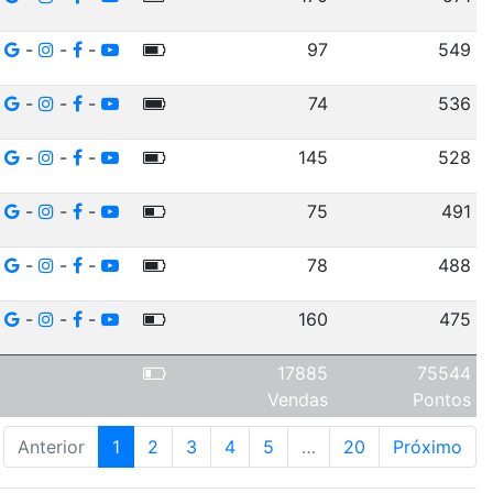
-
-
-
97
549
-
-
-
74
536
-
-
-
145
528
-
-
-
75
491
-
-
-
78
488
-
-
-
160
475
17885
75544
Vendas
Pontos
Anterior
1
2
3
4
5
…
20
Próximo