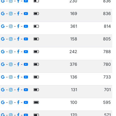
-
-
-
230
836
-
-
-
169
836
-
-
-
361
814
-
-
-
158
805
-
-
-
242
788
-
-
-
376
780
-
-
-
136
733
-
-
-
131
701
-
-
-
100
595
-
-
-
170
571