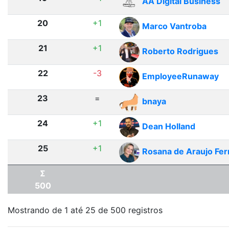
AA Digital Business
20
+1
Marco Vantroba
21
+1
Roberto Rodrigues
22
-3
EmployeeRunaway
23
=
bnaya
24
+1
Dean Holland
25
+1
Rosana de Araujo Fe
Σ
500
Mostrando de 1 até 25 de 500 registros