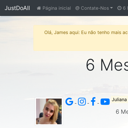
JustDoAll
Página inicial
Contate-Nos
6 
Olá, James aqui: Eu não tenho mais ace
6 Mese
Juliana
-
-
-
6 Me