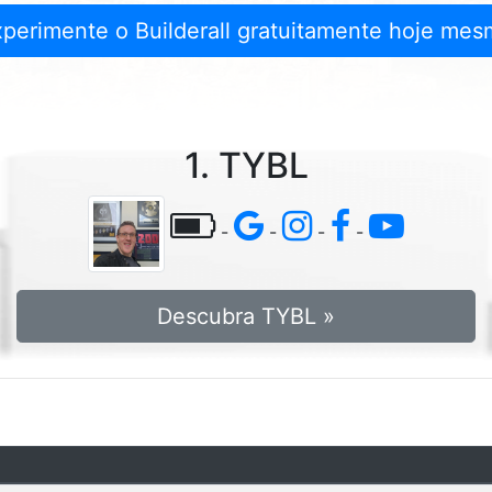
xperimente o Builderall gratuitamente hoje mes
1. TYBL
-
-
-
-
Descubra TYBL »