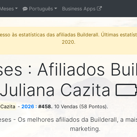
Meses
Português
Business Apps
sso às estatísticas das afiliadas Builderall. Últimas estatí
2020.
s : Afiliados Bui
Juliana Cazita
 Cazita
-
2026 :
#458.
10 Vendas (58 Pontos).
ses - Os melhores afiliados da Builderall, a ma
marketing.