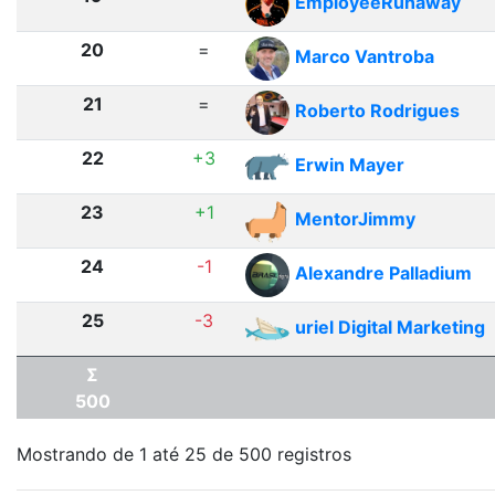
EmployeeRunaway
20
=
Marco Vantroba
21
=
Roberto Rodrigues
22
+3
Erwin Mayer
23
+1
MentorJimmy
24
-1
Alexandre Palladium
25
-3
uriel Digital Marketing
Σ
500
Mostrando de 1 até 25 de 500 registros