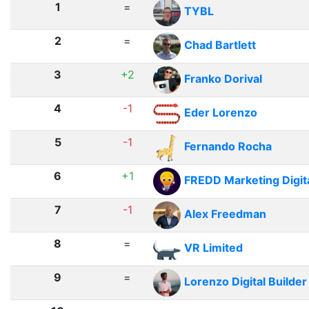
1
=
TYBL
2
=
Chad Bartlett
3
+2
Franko Dorival
4
-1
Eder Lorenzo
5
-1
Fernando Rocha
6
+1
FREDD Marketing Digit
7
-1
Alex Freedman
8
=
VR Limited
9
=
Lorenzo Digital Builder