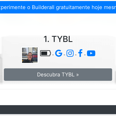
xperimente o Builderall gratuitamente hoje mes
1. TYBL
-
-
-
-
Descubra TYBL »