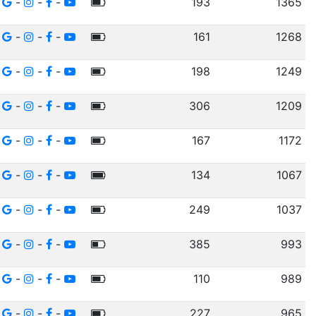
-
-
-
193
1365
-
-
-
161
1268
-
-
-
198
1249
-
-
-
306
1209
-
-
-
167
1172
-
-
-
134
1067
-
-
-
249
1037
-
-
-
385
993
-
-
-
110
989
-
-
-
227
965