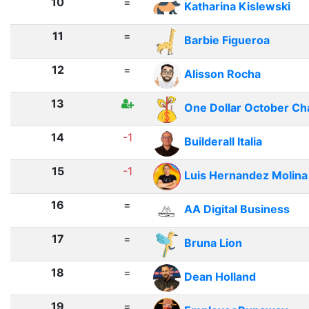
10
=
Katharina Kislewski
11
=
Barbie Figueroa
12
=
Alisson Rocha
13
One Dollar October Ch
14
-1
Builderall Italia
15
-1
Luis Hernandez Molina
16
=
AA Digital Business
17
=
Bruna Lion
18
=
Dean Holland
19
=