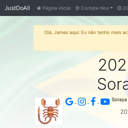
JustDoAll
Página inicial
Contate-Nos
20
Olá, James aqui: Eu não tenho mais ace
2026
Sor
Soraya 
-
-
-
20