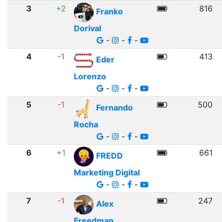
3
+2
816
Franko
Dorival
-
-
-
4
-1
413
Eder
Lorenzo
-
-
-
5
-1
500
Fernando
Rocha
-
-
-
6
+1
661
FREDD
Marketing Digital
-
-
-
7
-1
247
Alex
Freedman