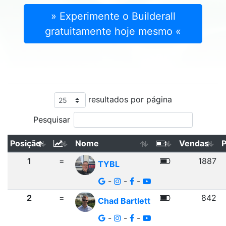
» Experimente o Builderall
gratuitamente hoje mesmo «
resultados por página
Pesquisar
Posição
Nome
Vendas
1
=
1887
TYBL
-
-
-
2
=
842
Chad Bartlett
-
-
-