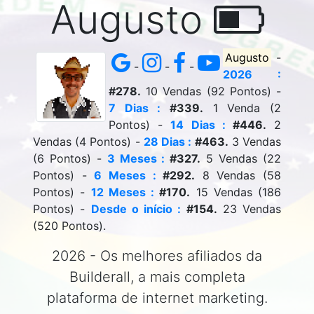
Augusto
Augusto
-
-
-
-
2026 :
#278.
10 Vendas (92 Pontos) -
7 Dias :
#339.
1 Venda (2
Pontos) -
14 Dias :
#446.
2
Vendas (4 Pontos) -
28 Dias :
#463.
3 Vendas
(6 Pontos) -
3 Meses :
#327.
5 Vendas (22
Pontos) -
6 Meses :
#292.
8 Vendas (58
Pontos) -
12 Meses :
#170.
15 Vendas (186
Pontos) -
Desde o início :
#154.
23 Vendas
(520 Pontos).
2026 - Os melhores afiliados da
Builderall, a mais completa
plataforma de internet marketing.