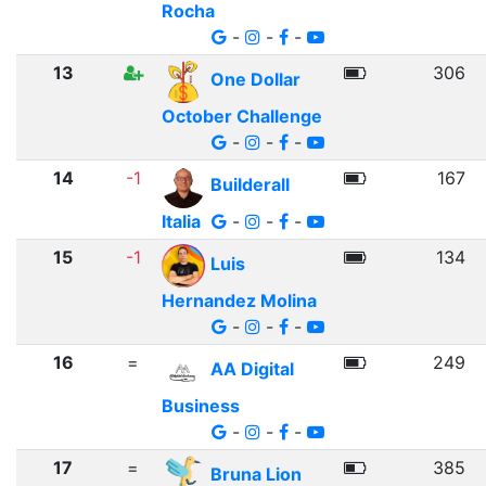
Rocha
-
-
-
13
306
One Dollar
October Challenge
-
-
-
14
-1
167
Builderall
Italia
-
-
-
15
-1
134
Luis
Hernandez Molina
-
-
-
16
=
249
AA Digital
Business
-
-
-
17
=
385
Bruna Lion