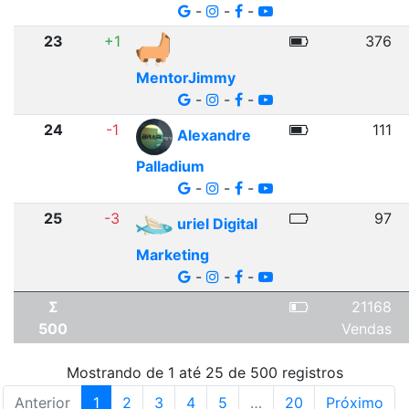
-
-
-
23
+1
376
MentorJimmy
-
-
-
24
-1
111
Alexandre
Palladium
-
-
-
25
-3
97
uriel Digital
Marketing
-
-
-
Σ
21168
500
Vendas
Mostrando de 1 até 25 de 500 registros
Anterior
1
2
3
4
5
…
20
Próximo