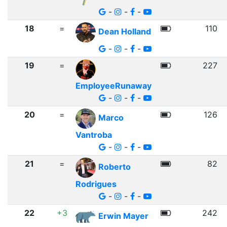
-
-
-
18
=
110
Dean Holland
-
-
-
19
=
227
EmployeeRunaway
-
-
-
20
=
126
Marco
Vantroba
-
-
-
21
=
82
Roberto
Rodrigues
-
-
-
22
+3
242
Erwin Mayer