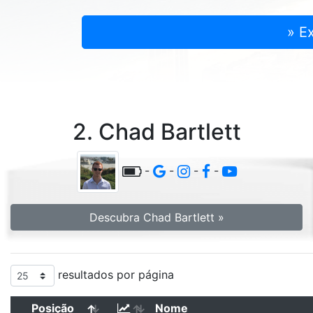
» E
2. Chad Bartlett
-
-
-
-
Descubra Chad Bartlett »
resultados por página
Posição
Nome