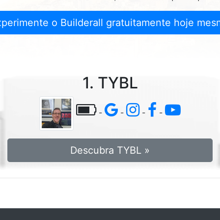
xperimente o Builderall gratuitamente hoje mes
1. TYBL
-
-
-
-
Descubra TYBL »