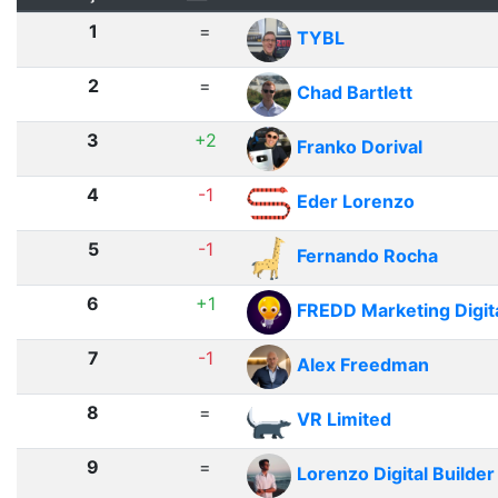
1
=
TYBL
2
=
Chad Bartlett
3
+2
Franko Dorival
4
-1
Eder Lorenzo
5
-1
Fernando Rocha
6
+1
FREDD Marketing Digit
7
-1
Alex Freedman
8
=
VR Limited
9
=
Lorenzo Digital Builder