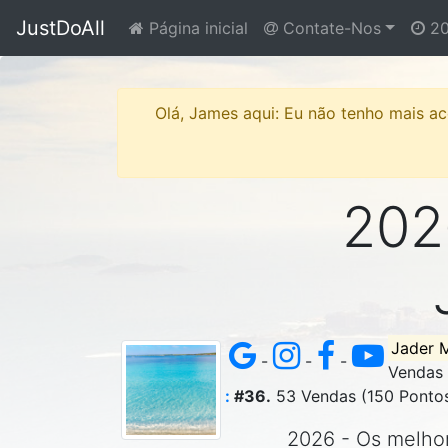
JustDoAll
Página inicial
Contate-Nos
20
Olá, James aqui: Eu não tenho mais ace
2026
Jader 
-
-
-
Vendas 
:
#36.
53 Vendas (150 Ponto
2026 - Os melhore