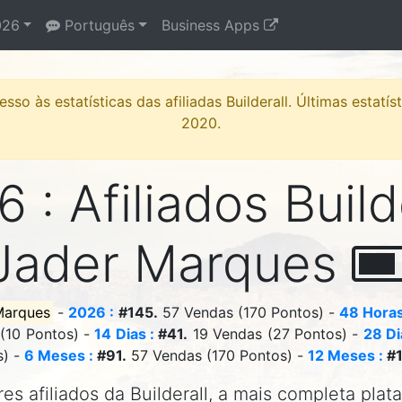
26
Português
Business Apps
sso às estatísticas das afiliadas Builderall. Últimas estatí
2020.
 : Afiliados Build
Jader Marques
Marques
-
2026 :
#145.
57 Vendas (170 Pontos) -
48 Horas
(10 Pontos) -
14 Dias :
#41.
19 Vendas (27 Pontos) -
28 Di
s) -
6 Meses :
#91.
57 Vendas (170 Pontos) -
12 Meses :
#1
s afiliados da Builderall, a mais completa plat