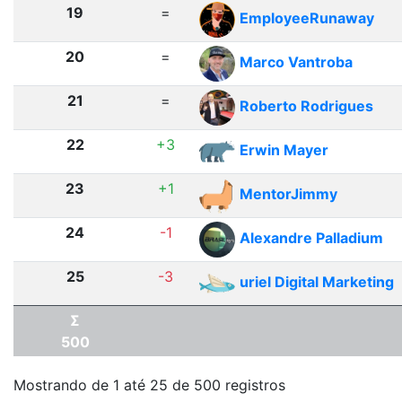
19
=
EmployeeRunaway
20
=
Marco Vantroba
21
=
Roberto Rodrigues
22
+3
Erwin Mayer
23
+1
MentorJimmy
24
-1
Alexandre Palladium
25
-3
uriel Digital Marketing
Σ
500
Mostrando de 1 até 25 de 500 registros