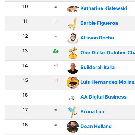
10
=
Katharina Kislewski
11
=
Barbie Figueroa
12
=
Alisson Rocha
13
One Dollar October Ch
14
-1
Builderall Italia
15
-1
Luis Hernandez Molina
16
=
AA Digital Business
17
=
Bruna Lion
18
=
Dean Holland