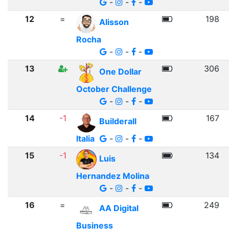
-
-
-
12
=
198
Alisson
Rocha
-
-
-
13
306
One Dollar
October Challenge
-
-
-
14
-1
167
Builderall
Italia
-
-
-
15
-1
134
Luis
Hernandez Molina
-
-
-
16
=
249
AA Digital
Business