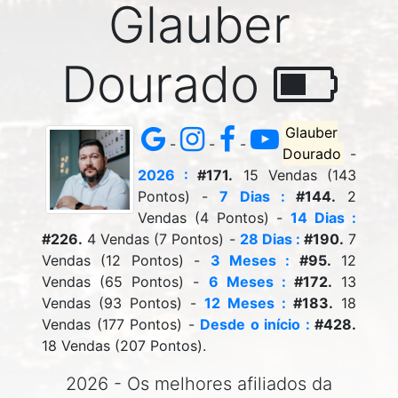
Glauber
Dourado
Glauber
-
-
-
Dourado
-
2026 :
#171.
15 Vendas (143
Pontos) -
7 Dias :
#144.
2
Vendas (4 Pontos) -
14 Dias :
#226.
4 Vendas (7 Pontos) -
28 Dias :
#190.
7
Vendas (12 Pontos) -
3 Meses :
#95.
12
Vendas (65 Pontos) -
6 Meses :
#172.
13
Vendas (93 Pontos) -
12 Meses :
#183.
18
Vendas (177 Pontos) -
Desde o início :
#428.
18 Vendas (207 Pontos).
2026 - Os melhores afiliados da