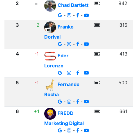
2
=
842
Chad Bartlett
-
-
-
3
+2
816
Franko
Dorival
-
-
-
4
-1
413
Eder
Lorenzo
-
-
-
5
-1
500
Fernando
Rocha
-
-
-
6
+1
661
FREDD
Marketing Digital
-
-
-