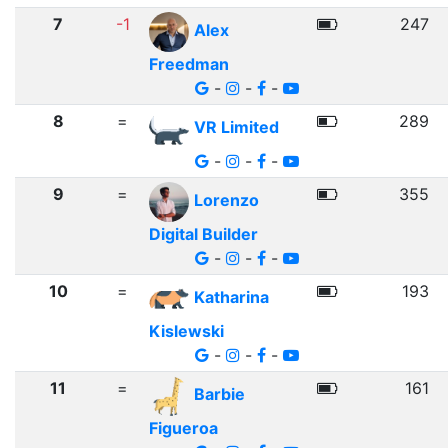
7
-1
247
Alex
Freedman
-
-
-
8
=
289
VR Limited
-
-
-
9
=
355
Lorenzo
Digital Builder
-
-
-
10
=
193
Katharina
Kislewski
-
-
-
11
=
161
Barbie
Figueroa