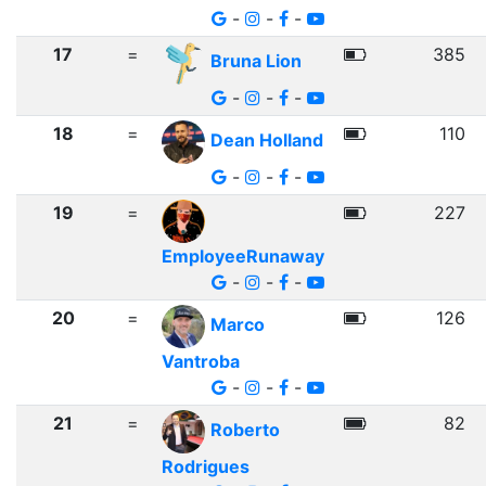
-
-
-
17
=
385
Bruna Lion
-
-
-
18
=
110
Dean Holland
-
-
-
19
=
227
EmployeeRunaway
-
-
-
20
=
126
Marco
Vantroba
-
-
-
21
=
82
Roberto
Rodrigues