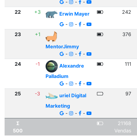
-
-
-
22
+3
242
Erwin Mayer
-
-
-
23
+1
376
MentorJimmy
-
-
-
24
-1
111
Alexandre
Palladium
-
-
-
25
-3
97
uriel Digital
Marketing
-
-
-
Σ
21168
500
Vendas