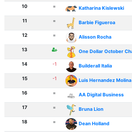
10
=
Katharina Kislewski
11
=
Barbie Figueroa
12
=
Alisson Rocha
13
One Dollar October Ch
14
-1
Builderall Italia
15
-1
Luis Hernandez Molina
16
=
AA Digital Business
17
=
Bruna Lion
18
=
Dean Holland