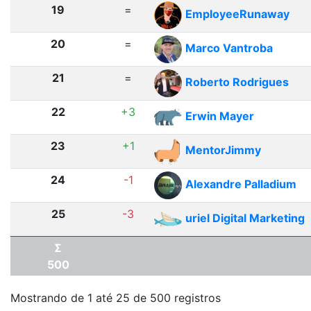
19
=
EmployeeRunaway
20
=
Marco Vantroba
21
=
Roberto Rodrigues
22
+3
Erwin Mayer
23
+1
MentorJimmy
24
-1
Alexandre Palladium
25
-3
uriel Digital Marketing
Σ
500
Mostrando de 1 até 25 de 500 registros