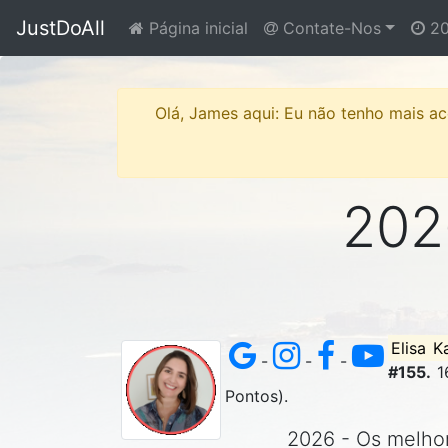
JustDoAll
Página inicial
Contate-Nos
20
Olá, James aqui: Eu não tenho mais ace
2026
Elisa K
-
-
-
#155.
1
Pontos).
2026 - Os melhore