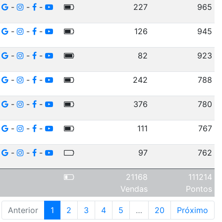
-
-
-
227
965
-
-
-
126
945
-
-
-
82
923
-
-
-
242
788
-
-
-
376
780
-
-
-
111
767
-
-
-
97
762
21168
111214
Vendas
Pontos
Anterior
1
2
3
4
5
…
20
Próximo