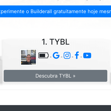
xperimente o Builderall gratuitamente hoje mes
1. TYBL
-
-
-
-
Descubra TYBL »