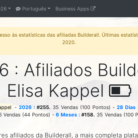
26
Português
Business Apps
sso às estatísticas das afiliadas Builderall. Últimas estatí
2020.
 : Afiliados Build
Elisa Kappel
appel
-
2026 :
#255.
35 Vendas (100 Pontos) -
28 Dias 
6 Vendas (44 Pontos) -
6 Meses :
#158.
35 Vendas (100 P
s afiliados da Builderall, a mais completa plat