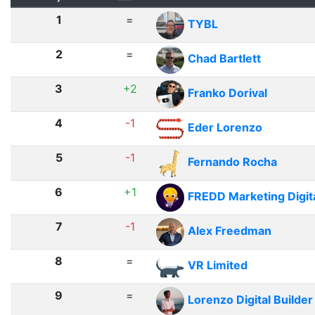
1
=
TYBL
2
=
Chad Bartlett
3
+2
Franko Dorival
4
-1
Eder Lorenzo
5
-1
Fernando Rocha
6
+1
FREDD Marketing Digit
7
-1
Alex Freedman
8
=
VR Limited
9
=
Lorenzo Digital Builder