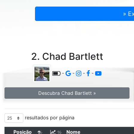
» E
2. Chad Bartlett
-
-
-
-
Descubra Chad Bartlett »
resultados por página
Posição
Nome