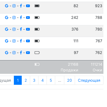
-
-
-
82
923
-
-
-
242
788
-
-
-
376
780
-
-
-
111
767
-
-
-
97
762
21168
111214
Продажи
Очки
дущая
1
2
3
4
5
…
20
Следующая