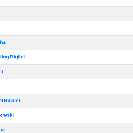
l
cha
ng Digital
an
al Builder
lewski
oa