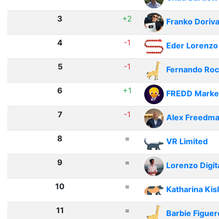
3
+2
Franko Doriva
4
-1
Eder Lorenzo
5
-1
Fernando Ro
6
+1
FREDD Marketi
7
-1
Alex Freedm
8
=
VR Limited
9
=
Lorenzo Digit
10
=
Katharina Kis
11
=
Barbie Figuer