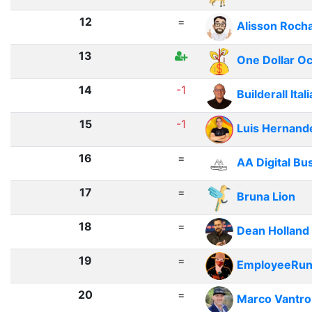
12
=
Alisson Roch
13
One Dollar O
14
-1
Builderall Itali
15
-1
Luis Hernand
16
=
AA Digital Bu
17
=
Bruna Lion
18
=
Dean Holland
19
=
EmployeeRu
20
=
Marco Vantro