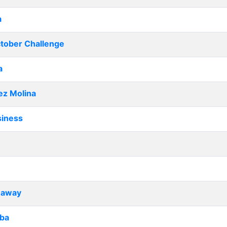
a
ctober Challenge
a
ez Molina
siness
naway
ba