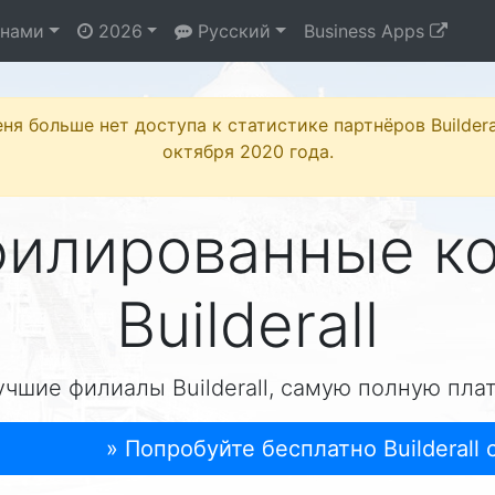
 нами
2026
Русский
Business Apps
ня больше нет доступа к статистике партнёров Buildera
октября 2020 года.
филированные к
Builderall
учшие филиалы Builderall, самую полную пла
» Попробуйте бесплатно Builderall 