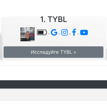
1. TYBL
-
-
-
-
Исследуйте TYBL »