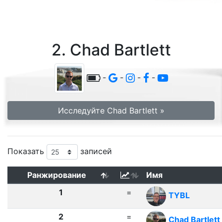
2. Chad Bartlett
-
-
-
-
Исследуйте Chad Bartlett »
Показать
записей
Ранжирование
Имя
1
=
TYBL
2
=
Chad Bartlett