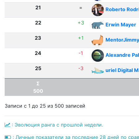
21
=
Roberto Rodr
22
+3
Erwin Mayer
23
+1
MentorJimm
24
-1
Alexandre Pa
25
-3
uriel Digital 
Σ
500
Записи с 1 до 25 из 500 записей
: Эволюция ранга с прошлой недели.
: Личные показатели за последние 28 дней по сра