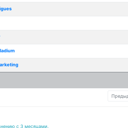
igues
y
lladium
Marketing
Преды
внению с 3 месяцами.