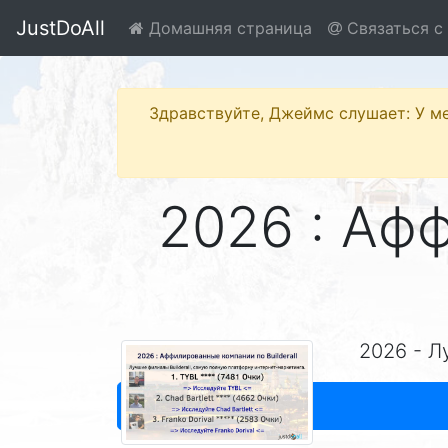
JustDoAll
Домашняя страница
Связаться с
Здравствуйте, Джеймс слушает: У ме
2026 : Аф
2026 - Л